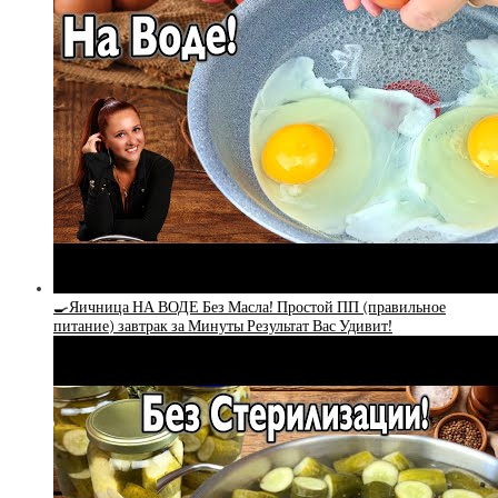
🍳Яичница НА ВОДЕ Без Масла! Простой ПП (правильное
питание) завтрак за Минуты Результат Вас Удивит!