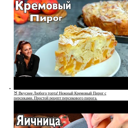
🍑 Вкуснее Любого торта! Нежный Кремовый Пирог с
персиками. Простой рецепт персикового пирога.