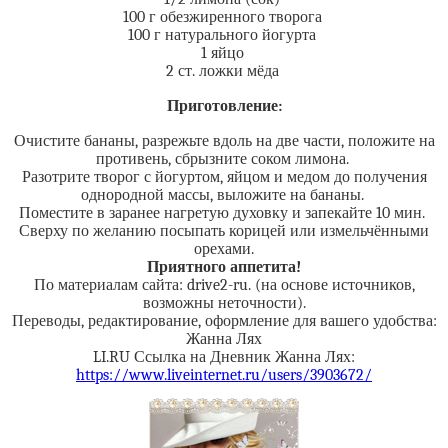
100 г обезжиренного творога
100 г натурального йогурта
1 яйцо
2 ст. ложки мёда
Приготовление:
Очистите бананы, разрежьте вдоль на две части, положите на
противень, сбрызните соком лимона.
Разотрите творог с йогуртом, яйцом и медом до получения
однородной массы, выложите на бананы.
Поместите в заранее нагретую духовку и запекайте 10 мин.
Сверху по желанию посыпать корицей или измельчёнными
орехами.
Приятного аппетита!
По материалам сайта: drive2-ru. (на основе источников,
возможны неточности).
Переводы, редактирование, оформление для вашего удобства:
Жанна Лях
LI.RU Ссылка на Дневник Жанна Лях:
https://www.liveinternet.ru/users/3903672/