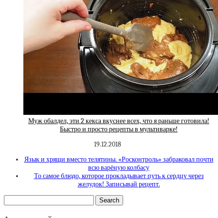
Муж обалдел, эти 2 кекса вкуснее всех, что я раньше готовила!
Быстро и просто рецепты в мультиварке!
19.12.2018
Язык и хрящи вместо телятины. «Росконтроль» забраковал почти
всю варёную колбасу
То самое блюдо, которое прокладывает путь к сердцу через
желудок! Записывай рецепт.