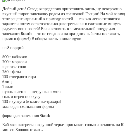
Добрый день! Сегодня предлагаю приготовить очень, ну невероятно
вкусный пирог-запеканку родом из солнечной Греции! На мой взгляд
этот рецепт идеальный к приходу гостей — так как легко готовится
заранее и потом остается только разогреть и вы в считанные минуты
радуете своих гостей! Если готовить в замечательной посуде для
запекания
Staub
— то не стыдно и на праздничный стол поставить,
прямо в форме!) В общем очень рекомендую:
на 8 порций
500 г кабачков
200 г моркови
щепотка соли
250 г феты
100 г твердого сыра
6 яиц
1 чили
пучок зелени — петрушка и мята
соль и перец по вкусу
100 г кускуса (в классике трахара)
масло для смазывания формы
форма для запекания
Staub
Кабачки натереть на крупной терке, присыпать солью и оставить на 10
минут. Хорошо отжать.