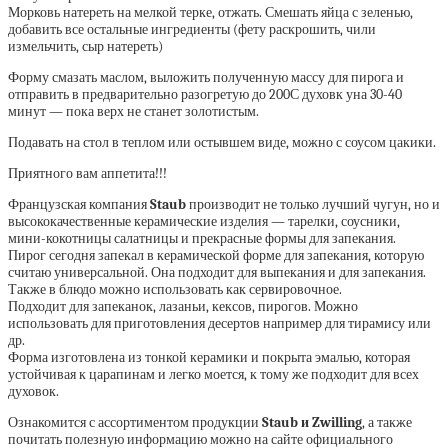
Морковь натереть на мелкой терке, отжать. Смешать яйца с зеленью,
добавить все остальные ингредиенты (фету раскрошить, чили
измельчить, сыр натереть)
Форму смазать маслом, выложить полученную массу для пирога и
отправить в предварительно разогретую до 200С духовк уна 30-40
минут — пока верх не станет золотистым.
Подавать на стол в теплом или остывшем виде, можно с соусом цакики.
Приятного вам аппетита!!!
Французская компания
Staub
производит не только лучший чугун, но и
высококачественные керамические изделия — тарелки, соусники,
мини-кокотницы салатницы и прекрасные формы для запекания.
Пирог сегодня запекал в керамической форме для запекания, которую
считаю универсальной. Она подходит для выпекания и для запекания.
Также в блюдо можно использовать как сервировочное.
Подходит для запеканок, лазаньи, кексов, пирогов. Можно
использовать для приготовления десертов например для тирамису или
др.
Форма изготовлена из тонкой керамики и покрыта эмалью, которая
устойчивая к царапинам и легко моется, к тому же подходит для всех
духовок.
Ознакомится с ассортиментом продукции
Staub и Zwilling
, а также
почитать полезную информацию можно на сайте официального