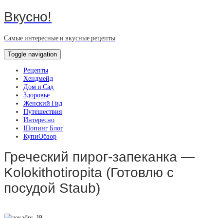
Вкусно!
Самые интересные и вкусные рецепты
Toggle navigation
Рецепты
Хендмейд
Дом и Сад
Здоровье
Женский Гид
Путешествия
Интересно
Шопинг Блог
КупиОбзор
Греческий пирог-запеканка —
Kolokithotiropita (Готовлю с
посудой Staub)