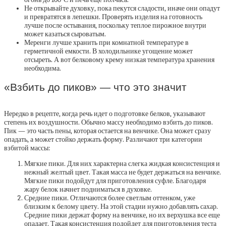
Не открывайте духовку, пока пекутся сладости, иначе они опадут
и превратятся в лепешки. Проверять изделия на готовность
лучше после остывания, поскольку теплое пирожное внутри
может казаться сыроватым.
Меренги лучше хранить при комнатной температуре в
герметичной емкости. В холодильнике угощение может
отсыреть. А вот белковому крему низкая температура хранения
необходима.
«Взбить до пиков» — что это значит
Нередко в рецепте, когда речь идет о подготовке белков, указывают
степень их воздушности. Обычно массу необходимо взбить до пиков.
Пик — это часть пены, которая остается на венчике. Она может сразу
опадать, а может стойко держать форму. Различают три категории
взбитой массы:
Мягкие пики. Для них характерна слегка жидкая консистенция и
нежный желтый цвет. Такая масса не будет держаться на венчике.
Мягкие пики подойдут для приготовления суфле. Благодаря
жару белок начнет подниматься в духовке.
Средние пики. Отличаются более светлым оттенком, уже
близким к белому цвету. На этой стадии нужно добавлять сахар.
Средние пики держат форму на венчике, но их верхушка все еще
опадает. Такая консистенция подойдет для приготовления теста