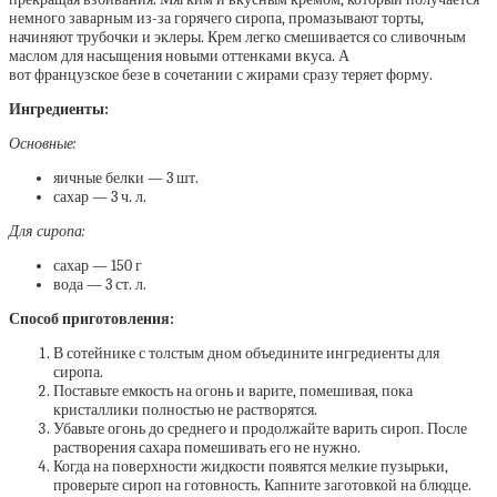
немного заварным из-за горячего сиропа, промазывают торты,
начиняют трубочки и эклеры. Крем легко смешивается со сливочным
маслом для насыщения новыми оттенками вкуса. А
вот французское безе в сочетании с жирами сразу теряет форму.
Ингредиенты:
Основные:
яичные белки — 3 шт.
сахар — 3 ч. л.
Для сиропа:
сахар — 150 г
вода — 3 ст. л.
Способ приготовления:
В сотейнике с толстым дном объедините ингредиенты для
сиропа.
Поставьте емкость на огонь и варите, помешивая, пока
кристаллики полностью не растворятся.
Убавьте огонь до среднего и продолжайте варить сироп. После
растворения сахара помешивать его не нужно.
Когда на поверхности жидкости появятся мелкие пузырьки,
проверьте сироп на готовность. Капните заготовкой на блюдце.