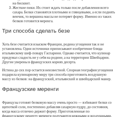
на бисквит.
Жесткие пики. Их стоит ждать только после добавления всего
сахара. Белки становятся плотными и глянцевыми, а если поднять
венчик, то вершина массы не потеряет форму. Именно из таких
белков готовится меренга.
Три способа сделать безе
Хоть безе считается изыском Франции, родина угощения так и не
установлена. Одни источники приписывают изобретение блюда
итальянскому шеф-повару Гаспарини. Однако считается, что кулинар
придумал сладость не у себя на родине, а на территории Швейцарии.
Другие уверены в французских корнях десерта.
Истина до сих пор остается неизвестной. Спорная география угощения
подарила кулинарному миру три способа приготовить воздушную
массу из белков: на французский, итальянский и швейцарский манер.
Французские меренги
Французы готовят белковую массу очень просто — взбивают белки со
щепоткой соли, постепенно добавляя сахарную пудру, до состояния,
когда масса отлично держит форму. Приготовленные по
французскому рецепту меренги получаются нежными и воздушными,