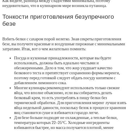
Как видите, разница между сладостями минимальна, поэтому
неудивительно, что в кулинарном мире возникла путаница.
Тонкости приготовления безупречного
безе
Взбить белки с сахаром порой нелегко. Зная секреты приготовления
безе, вы получите красивые и воздушные пирожные с минимальными
затратами. Итак, вот о чем желательно помнить:
Посуда и кухонные принадлежности, которые вы будете
использовать, должны быть идеально чистыми и
обезжиренными. Дело в том, что жир ухудшает качество
белкового теста и препятствует сохранению формы меренги,
поэтому перед готовкой следует обдать посуду кипятком с
добавлением лимонного сока.
Многие кулинары рекомендуют использовать только свежие
яйца, что вполне объяснимо, если вы собираетесь делать
белковый крем, то есть употреблять в пищу белки без
термической обработки. Для приготовления меренг лучше взять
яйца недельной давности, поскольку белок в процессе хранения
яиц становится суше и взбивается гораздо легче.
Для безе больше подходят не охлажденные, а теплые белки,
температура которых 22–25°С. Холодные ингредиенты
взбиваются быстрее, но масса получается плотной, менее