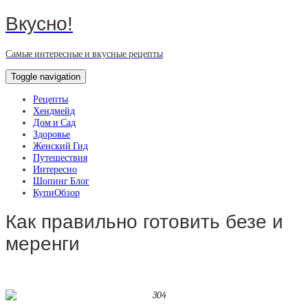
Вкусно!
Самые интересные и вкусные рецепты
Toggle navigation
Рецепты
Хендмейд
Дом и Сад
Здоровье
Женский Гид
Путешествия
Интересно
Шопинг Блог
КупиОбзор
Как правильно готовить безе и
меренги