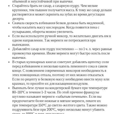
объемной и неустойчивой при выпечке.
Старайтесь брать не сахар, а сахарную пудру. Чем мельче
крупинки, тем пышнее получается масса. К тому же сахар дольше
растворяется и может скрипеть на зубах во время дегустации
десерта.
Сначала скорость взбивания белков должна быть медленной,
чтобы насытить массу кислородом. Когда появится пена с
пузырьками, обороты можно увеличить.
Если вы используете ручной миксер, то желательно двигать им в
одном направлении. Так меренги не потрескаются при
выпекании.
Добавляйте сахар или пудру постепенно — по 1 ч. л. через равные
промежутки времени. Иначе меренги могут быстро осесть после
выпечки.
В старых кулинарных книгах советуют добавлять щепотку соли
перед взбиванием и несколько капель лимонного сока в самом
конце. С появлением современных миксеров необходимость в
этих помощниках отпала, поэтому от них можно отказаться.
Если по рецепту в белковую массу необходимо ввести муку или
крахмал, то просейте их для насыщения воздухом.
Выпекать безе лучше на кондитерской бумаге при температуре
80–110°С в течение 1–2 часов. По этой причине французы
шутливо называют меренги «забытым печеньем». Если вы
предпочитаете более нежные и мягкие меренги, пеките их
при температуре 150°С до светло-желтого цвета. Также можно
подрумянить безе при 200°С, через несколько минут убавить
огонь до 100°С и печь еще полчаса.