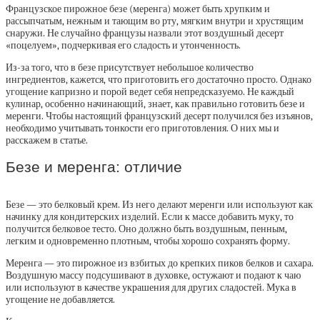
Французское пирожное безе (меренга) может быть хрупким и
рассыпчатым, нежным и тающим во рту, мягким внутри и хрустящим
снаружи. Не случайно французы назвали этот воздушный десерт
«поцелуем», подчеркивая его сладость и утонченность.
Из-за того, что в безе присутствует небольшое количество
ингредиентов, кажется, что приготовить его достаточно просто. Однако
угощение капризно и порой ведет себя непредсказуемо. Не каждый
кулинар, особенно начинающий, знает, как правильно готовить безе и
меренги. Чтобы настоящий французский десерт получился без изъянов,
необходимо учитывать тонкости его приготовления. О них мы и
расскажем в статье.
Безе и меренга: отличие
Безе — это белковый крем. Из него делают меренги или используют как
начинку для кондитерских изделий. Если к массе добавить муку, то
получится белковое тесто. Оно должно быть воздушным, пенным,
легким и одновременно плотным, чтобы хорошо сохранять форму.
Меренга — это пирожное из взбитых до крепких пиков белков и сахара.
Воздушную массу подсушивают в духовке, остужают и подают к чаю
или используют в качестве украшения для других сладостей. Мука в
угощение не добавляется.