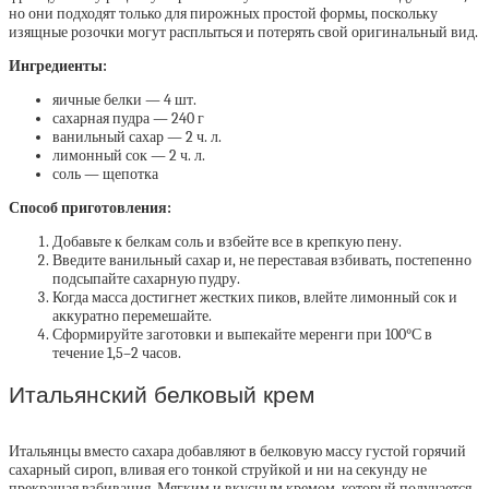
но они подходят только для пирожных простой формы, поскольку
изящные розочки могут расплыться и потерять свой оригинальный вид.
Ингредиенты:
яичные белки — 4 шт.
сахарная пудра — 240 г
ванильный сахар — 2 ч. л.
лимонный сок — 2 ч. л.
соль — щепотка
Способ приготовления:
Добавьте к белкам соль и взбейте все в крепкую пену.
Введите ванильный сахар и, не переставая взбивать, постепенно
подсыпайте сахарную пудру.
Когда масса достигнет жестких пиков, влейте лимонный сок и
аккуратно перемешайте.
Сформируйте заготовки и выпекайте меренги при 100°С в
течение 1,5–2 часов.
Итальянский белковый крем
Итальянцы вместо сахара добавляют в белковую массу густой горячий
сахарный сироп, вливая его тонкой струйкой и ни на секунду не
прекращая взбивания. Мягким и вкусным кремом, который получается