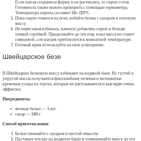
Если капля сохранила форму и не растеклась, то сироп готов.
Готовность также можно проверить с помощью термометра.
Температура сиропа составит 116–120°С.
Пока сироп томится на огне, взбейте белки с сахаром в плотную
массу.
Не переставая взбивать, начните добавлять сироп к белкам
тонкой струйкой. Продолжайте до тех пор, пока масса не станет
глянцевой, а ее нагрев приблизится к комнатной температуре.
Готовый крем используйте на свое усмотрение.
Швейцарское безе
В Швейцарии белковую массу взбивают на водяной бане. Из густой и
упругой массы получаются фантазийные печенья и витиеватые
кремовые узоры на тортах, которые не расплываются и выглядят очень
эффектно.
Ингредиенты:
яичные белки — 4 шт.
сахар — 280 г
Способ приготовления:
Белки смешайте с сахаром в чистой емкости.
Поставьте посуду на водяную баню и помешивайте массу до тех