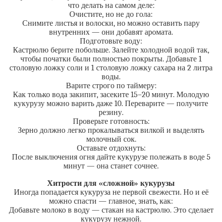
что делать на самом деле:
Очистите, но не до гола:
Снимите листья и волоски, но можно оставить пару
внутренних — они добавят аромата.
Подготовьте воду:
Кастрюлю берите побольше. Залейте холодной водой так,
чтобы початки были полностью покрыты. Добавьте 1
столовую ложку соли и 1 столовую ложку сахара на 2 литра
воды.
Варите строго по таймеру:
Как только вода закипит, засеките 15–20 минут. Молодую
кукурузу можно варить даже 10. Переварите — получите
резину.
Проверьте готовность:
Зерно должно легко прокалываться вилкой и выделять
молочный сок.
Оставьте отдохнуть:
После выключения огня дайте кукурузе полежать в воде 5
минут — она станет сочнее.
Хитрости для «сложной» кукурузы
Иногда попадается кукуруза не первой свежести. Но и её
можно спасти — главное, знать, как:
Добавьте молоко в воду — стакан на кастрюлю. Это сделает
кукурузу нежной.