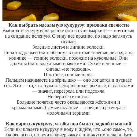
Как выбрать идеальную кукурузу: признаки свежести
Выбирать кукурузу на рынке или в супермаркете — почти как
на свидание вслепую. С виду всё красиво, но надо заглянуть
глубже.
Зелёные листья и липкие волоски.
Початок должен быть обернут в плотные зелёные листья, а на
кончике — тонкие волоски, похожие на кукольные. Они
должны быть влажными и мягкими. Сухие и черные —
сигнал «не подходи».
Плотные, сочные зерна.
Пальцем нажимаете на зёрнышко — оно лопается и пускает
сок. Это — то, что нужно. Сморщенные, рыхлые, с пустотами
— значит, перезрела или подсохла.
Не берите гигантов.
Большие початки часто оказываются жёсткими и
крахмальными. Самые вкусные — среднего размера, с
молочными зернами.
Как варить кукурузу, чтобы она была сладкой и мягкой
Если вы кладёте кукурузу в воду и ждёте, что «оно само», то,
скорее всего, получите кочерыжку с привкусом печали. Вот