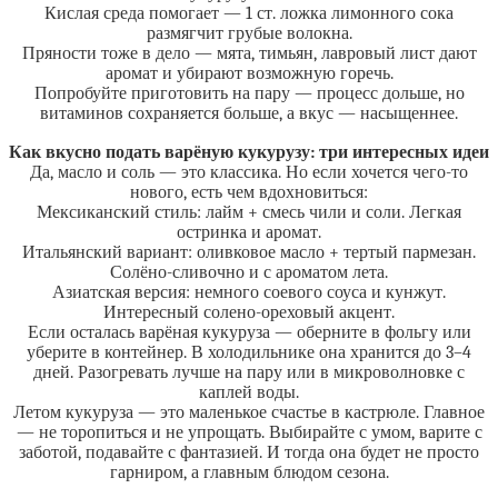
Кислая среда помогает — 1 ст. ложка лимонного сока
размягчит грубые волокна.
Пряности тоже в дело — мята, тимьян, лавровый лист дают
аромат и убирают возможную горечь.
Попробуйте приготовить на пару — процесс дольше, но
витаминов сохраняется больше, а вкус — насыщеннее.
Как вкусно подать варёную кукурузу: три интересных идеи
Да, масло и соль — это классика. Но если хочется чего-то
нового, есть чем вдохновиться:
Мексиканский стиль: лайм + смесь чили и соли. Легкая
остринка и аромат.
Итальянский вариант: оливковое масло + тертый пармезан.
Солёно-сливочно и с ароматом лета.
Азиатская версия: немного соевого соуса и кунжут.
Интересный солено-ореховый акцент.
Если осталась варёная кукуруза — оберните в фольгу или
уберите в контейнер. В холодильнике она хранится до 3–4
дней. Разогревать лучше на пару или в микроволновке с
каплей воды.
Летом кукуруза — это маленькое счастье в кастрюле. Главное
— не торопиться и не упрощать. Выбирайте с умом, варите с
заботой, подавайте с фантазией. И тогда она будет не просто
гарниром, а главным блюдом сезона.