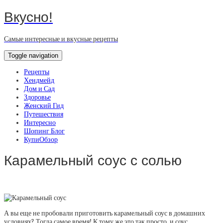
Вкусно!
Самые интересные и вкусные рецепты
Toggle navigation
Рецепты
Хендмейд
Дом и Сад
Здоровье
Женский Гид
Путешествия
Интересно
Шопинг Блог
КупиОбзор
Карамельный соус с солью
А вы еще не пробовали
приготовить карамельный соус в домашних
условиях? Тогда самое время! К тому же это так просто, и соус