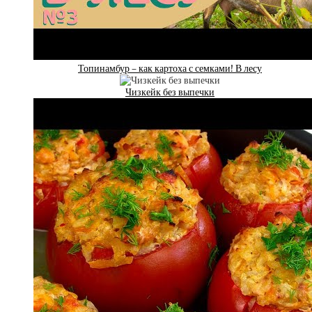
Топинамбур – как картоха с семками! В лесу
Чизкейк без выпечки