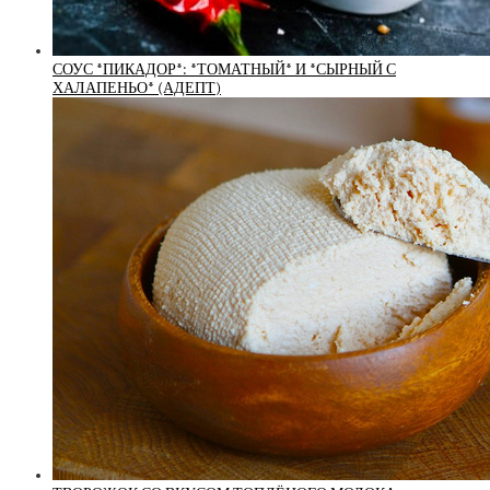
СОУС *ПИКАДОР*: *ТОМАТНЫЙ* И *СЫРНЫЙ С
ХАЛАПЕНЬО* (АДЕПТ)