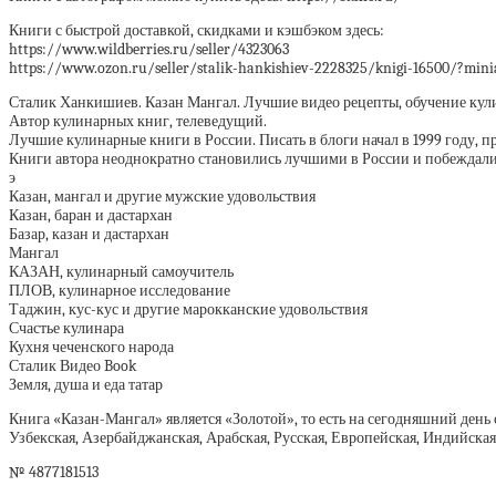
Книги с быстрой доставкой, скидками и кэшбэком здесь:
https://www.wildberries.ru/seller/4323063
https://www.ozon.ru/seller/stalik-hankishiev-2228325/knigi-16500/?mini
Сталик Ханкишиев. Казан Мангал. Лучшие видео рецепты, обучение кул
Автор кулинарных книг, телеведущий.
Лучшие кулинарные книги в России. Писать в блоги начал в 1999 году, п
Книги автора неоднократно становились лучшими в России и побеждали
э
Казан, мангал и другие мужские удовольствия
Казан, баран и дастархан
Базар, казан и дастархан
Мангал
КАЗАН, кулинарный самоучитель
ПЛОВ, кулинарное исследование
Таджин, кус-кус и другие марокканские удовольствия
Счастье кулинара
Кухня чеченского народа
Сталик Видео Book
Земля, душа и еда татар
Книга «Казан-Мангал» является «Золотой», то есть на сегодняшний ден
Узбекская, Азербайджанская, Арабская, Русская, Европейская, Индийская
№ 4877181513