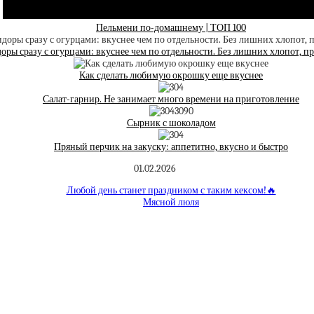
Пельмени по-домашнему | ТОП 100
ры сразу с огурцами: вкуснее чем по отдельности. Без лишних хлопот, п
Как сделать любимую окрошку еще вкуснее
Салат-гарнир. Не занимает много времени на приготовление
Сырник с шоколадом
Пряный перчик на закуску: аппетитно, вкусно и быстро
01.02.2026
Любой день станет праздником с таким кексом!🔥
Мясной люля