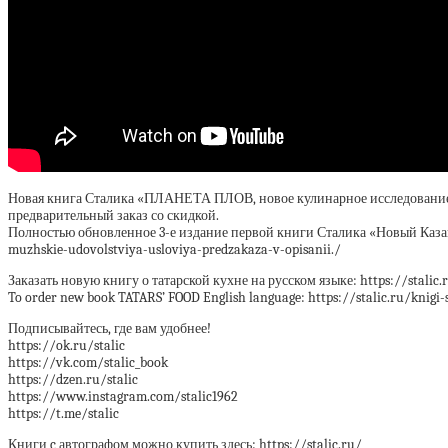
Новая книга Сталика «ПЛАНЕТА ПЛОВ, новое кулинарное исследование» — h
предварительный заказ со скидкой.
Полностью обновленное 3-е издание первой книги Сталика «Новый Казан-
muzhskie-udovolstviya-usloviya-predzakaza-v-opisanii./
Заказать новую книгу о татарской кухне на русском языке: https://stalic.
To order new book TATARS’ FOOD English language: https://stalic.ru/knigi
Подписывайтесь, где вам удобнее!
https://ok.ru/stalic
https://vk.com/stalic_book
https://dzen.ru/stalic
https://www.instagram.com/stalic1962
https://t.me/stalic
Книги c автографом можно купить здесь: https://stalic.ru/