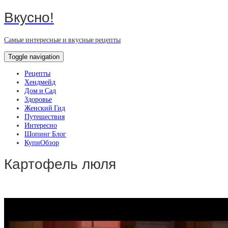
Вкусно!
Самые интересные и вкусные рецепты
Toggle navigation
Рецепты
Хендмейд
Дом и Сад
Здоровье
Женский Гид
Путешествия
Интересно
Шопинг Блог
КупиОбзор
Картофель люля