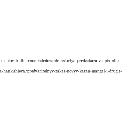
-plov.-kulinarnoe-issledovanie-usloviya-predzakaza-v-opisanii./ —
a-hankishieva/predvaritelnyy-zakaz-novyy-kazan-mangal-i-drugie-