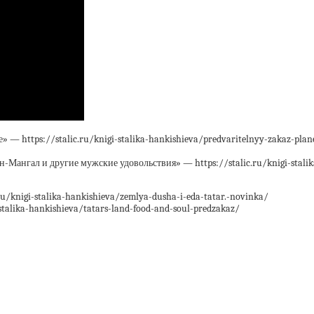
ttps://stalic.ru/knigi-stalika-hankishieva/predvaritelnyy-zakaz-planeta
Мангал и другие мужские удовольствия» — https://stalic.ru/knigi-stalik
ru/knigi-stalika-hankishieva/zemlya-dusha-i-eda-tatar.-novinka/
-stalika-hankishieva/tatars-land-food-and-soul-predzakaz/