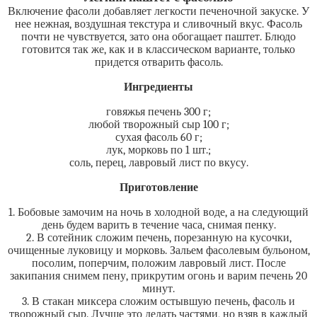
Включение фасоли добавляет легкости печеночной закуске. У
нее нежная, воздушная текстура и сливочный вкус. Фасоль
почти не чувствуется, зато она обогащает паштет. Блюдо
готовится так же, как и в классическом варианте, только
придется отварить фасоль.
Ингредиенты
говяжья печень 300 г;
любой творожный сыр 100 г;
сухая фасоль 60 г;
лук, морковь по 1 шт.;
соль, перец, лавровый лист по вкусу.
Приготовление
1. Бобовые замочим на ночь в холодной воде, а на следующий
день будем варить в течение часа, снимая пенку.
2. В сотейник сложим печень, порезанную на кусочки,
очищенные луковицу и морковь. Зальем фасолевым бульоном,
посолим, поперчим, положим лавровый лист. После
закипания снимем пену, прикрутим огонь и варим печень 20
минут.
3. В стакан миксера сложим остывшую печень, фасоль и
творожный сыр. Лучше это делать частями, но взяв в каждый