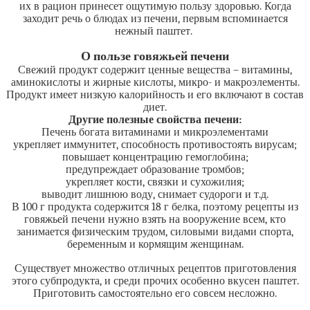
их в рацион принесет ощутимую пользу здоровью. Когда
заходит речь о блюдах из печени, первым вспоминается
нежный паштет.
О пользе говяжьей печени
Свежий продукт содержит ценные вещества – витамины,
аминокислоты и жирные кислоты, микро- и макроэлементы.
Продукт имеет низкую калорийность и его включают в состав
диет.
Другие полезные свойства печени:
Печень богата витаминами и микроэлементами
укрепляет иммунитет, способность противостоять вирусам;
повышает концентрацию гемоглобина;
предупреждает образование тромбов;
укрепляет кости, связки и сухожилия;
выводит лишнюю воду, снимает судороги и т.д.
В 100 г продукта содержится 18 г белка, поэтому рецепты из
говяжьей печени нужно взять на вооружение всем, кто
занимается физическим трудом, силовыми видами спорта,
беременным и кормящим женщинам.
Существует множество отличных рецептов приготовления
этого субпродукта, и среди прочих особенно вкусен паштет.
Приготовить самостоятельно его совсем несложно.