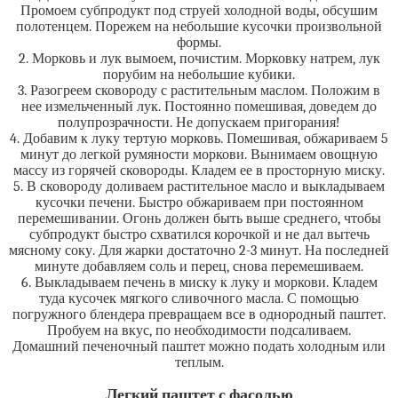
Промоем субпродукт под струей холодной воды, обсушим
полотенцем. Порежем на небольшие кусочки произвольной
формы.
2. Морковь и лук вымоем, почистим. Морковку натрем, лук
порубим на небольшие кубики.
3. Разогреем сковороду с растительным маслом. Положим в
нее измельченный лук. Постоянно помешивая, доведем до
полупрозрачности. Не допускаем пригорания!
4. Добавим к луку тертую морковь. Помешивая, обжариваем 5
минут до легкой румяности моркови. Вынимаем овощную
массу из горячей сковороды. Кладем ее в просторную миску.
5. В сковороду доливаем растительное масло и выкладываем
кусочки печени. Быстро обжариваем при постоянном
перемешивании. Огонь должен быть выше среднего, чтобы
субпродукт быстро схватился корочкой и не дал вытечь
мясному соку. Для жарки достаточно 2-3 минут. На последней
минуте добавляем соль и перец, снова перемешиваем.
6. Выкладываем печень в миску к луку и моркови. Кладем
туда кусочек мягкого сливочного масла. С помощью
погружного блендера превращаем все в однородный паштет.
Пробуем на вкус, по необходимости подсаливаем.
Домашний печеночный паштет можно подать холодным или
теплым.
Легкий паштет с фасолью