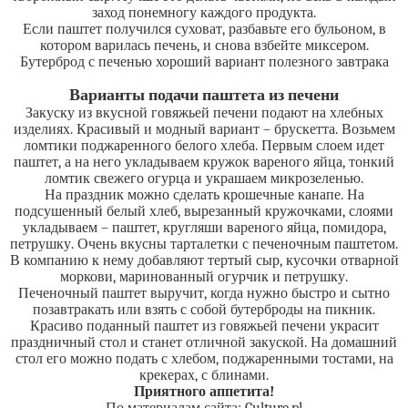
заход понемногу каждого продукта.
Если паштет получился суховат, разбавьте его бульоном, в
котором варилась печень, и снова взбейте миксером.
Бутерброд с печенью хороший вариант полезного завтрака
Варианты подачи паштета из печени
Закуску из вкусной говяжьей печени подают на хлебных
изделиях. Красивый и модный вариант – брускетта. Возьмем
ломтики поджаренного белого хлеба. Первым слоем идет
паштет, а на него укладываем кружок вареного яйца, тонкий
ломтик свежего огурца и украшаем микрозеленью.
На праздник можно сделать крошечные канапе. На
подсушенный белый хлеб, вырезанный кружочками, слоями
укладываем – паштет, кругляши вареного яйца, помидора,
петрушку. Очень вкусны тарталетки с печеночным паштетом.
В компанию к нему добавляют тертый сыр, кусочки отварной
моркови, маринованный огурчик и петрушку.
Печеночный паштет выручит, когда нужно быстро и сытно
позавтракать или взять с собой бутерброды на пикник.
Красиво поданный паштет из говяжьей печени украсит
праздничный стол и станет отличной закуской. На домашний
стол его можно подать с хлебом, поджаренными тостами, на
крекерах, с блинами.
Приятного аппетита!