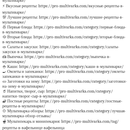
мультиварке/
⚡️ Вкусные рецепты: https://pro-multivarka.com/вкусные-рецепты-в-
мультиварке/
💯 Лучшие рецепты: https://pro-multivarka.com/лучшие-рецепты-в-
мультиварке/
🍜 Первые блюда: https://pro-multivarka.com/category/первые-блюда-
в-мультиварке/
🥘 Вторые блюда: https://pro-multivarka.com/category/вторые-блюда-
в-мультиварке/
🥗 Салаты и закуски: https://pro-multivarka.com/category/салаты-
закуски-в-мультиварке/
🍰 Выпечка: https://pro-multivarka.com/category/выпечка-в-
мультиварке/
🍚 Каши: https://pro-multivarka.com/category/каши-в-мультиварке/
🍳 Омлеты и запеканки: https://pro-multivarka.com/category/омлеты-
запеканки-в-мультиварке/
🥒 Заготовки на зиму: https://pro-multivarka.com/category/заготовки-
на-зиму-в-мультиварке/
🥤 Напитки, творог, сыр: https://pro-multivarka.com/category/
напитки-творог-сыр-в-мультиварке/
🧇 Постные рецепты: https://pro-multivarka.com/category/постные-
рецепты-в-мультиварке/
🍲 Мультиварка обзоры: https://pro-multivarka.com/category/лучшая-
мультиварка-обзор-отзывы/
🫕 Мультипекарь и минипекарня: https://pro-multivarka.com/tag/
рецепты-в-вафельнице-вафельница