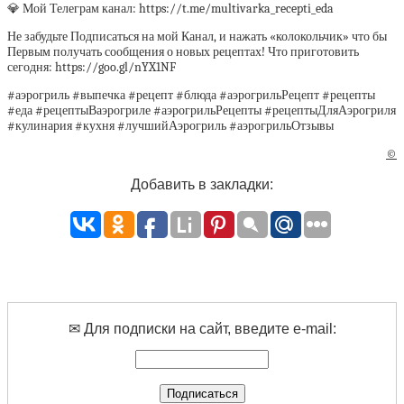
💎 Мой Телеграм канал: https://t.me/multivarka_recepti_eda
Не забудьте Подписаться на мой Канал, и нажать «колокольчик» что бы
Первым получать сообщения о новых рецептах! Что приготовить
сегодня: https://goo.gl/nYX1NF
#аэрогриль #выпечка #рецепт #блюда #аэрогрильРецепт #рецепты
#еда #рецептыВаэрогриле #аэрогрильРецепты #рецептыДляАэрогриля
#кулинария #кухня #лучшийАэрогриль #аэрогрильОтзывы
©
Добавить в закладки:
✉ Для подписки на сайт, введите e-mail: