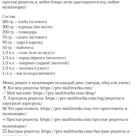
простые рецепты, и любое блюдо легко адаптируются под любую
мультиварку!
Состав:
180 гр. – хлеба тостового
300 гр. – курицы (без кости)
200 гр. – помидора
70 гр. – салата листового
90 гр. – сыра в нарезку
50 гр. – майонеза
1/3 ч.л. – соли (или по вкусу)
1/3 ч.л. – перца чёрного (молотого)
1/3 ч.л. – паприки сладкой (молотой)
1/3 ч.л. – чеснока (сухого)
1 ст.л. – масла подсолнечного
Меню, рецепт в мультиварке на каждый день (завтрак, обед или ужин):
📓 Все мои рецепты: https://pro-multivarka.com/
✅ Мой магазин: https://pro-multivarka.com/shop/
🫙 Аэрогриль рецепты: https://pro-multivarka.com/tag/рецепты-в-
аэрогриле-аэрогриль/
🍱 Что приготовить: https://pro-multivarka.com/что-приготовить-в-
мультиварке/
⭐️ Простые рецепты: https://pro-multivarka.com/простые-рецепты-в-
мультиварке/
💥 Быстрые рецепты: https://pro-multivarka.com/быстрые-рецепты-в-