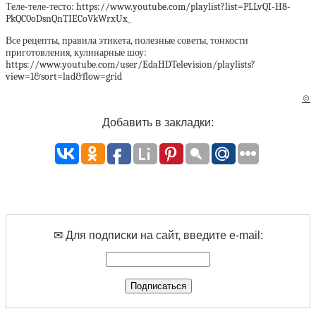
Теле-теле-тесто: https://www.youtube.com/playlist?list=PLLvQI-H8-
PkQC0oDsnQnTIECoVkWrxUx_
Все рецепты, правила этикета, полезные советы, тонкости
приготовления, кулинарные шоу:
https://www.youtube.com/user/EdaHDTelevision/playlists?
view=1&sort=lad&flow=grid
©
Добавить в закладки:
✉ Для подписки на сайт, введите e-mail: