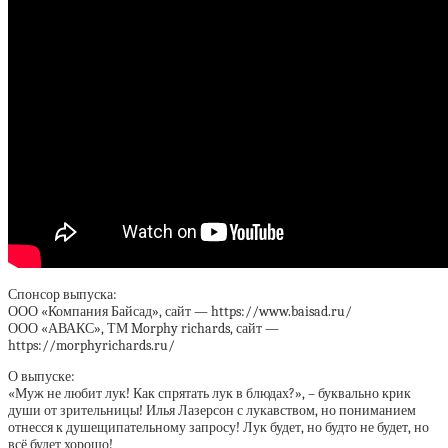
Спонсор выпуска:
ООО «Компания Байсад», сайт — https://www.baisad.ru/
ООО «АВАКС», ТМ Morphy richards, сайт —
https://morphyrichards.ru/
О выпуске:
«Муж не любит лук! Как спрятать лук в блюдах?», – буквально крик
души от зрительницы! Илья Лазерсон с лукавством, но пониманием
отнесся к душещипательному запросу! Лук будет, но будто не будет, но
всё будет хорошо!