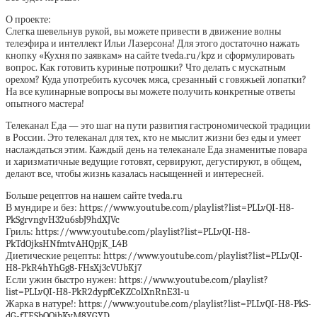
О проекте:
Слегка шевельнув рукой, вы можете привести в движение волны
телеэфира и интеллект Ильи Лазерсона! Для этого достаточно нажать
кнопку «Кухня по заявкам» на сайте tveda.ru/kpz и сформулировать
вопрос. Как готовить куриные потрошки? Что делать с мускатным
орехом? Куда употребить кусочек мяса, срезанный с говяжьей лопатки?
На все кулинарные вопросы вы можете получить конкретные ответы
опытного мастера!
Телеканал Еда — это шаг на пути развития гастрономической традиции
в России. Это телеканал для тех, кто не мыслит жизни без еды и умеет
наслаждаться этим. Каждый день на телеканале Еда знаменитые повара
и харизматичные ведущие готовят, сервируют, дегустируют, в общем,
делают все, чтобы жизнь казалась насыщенней и интересней.
Больше рецептов на нашем сайте tveda.ru
В мундире и без: https://www.youtube.com/playlist?list=PLLvQI-H8-
PkSgrvngvH32u6sbJ9hdXJVc
Гриль: https://www.youtube.com/playlist?list=PLLvQI-H8-
PkTdOjksHNfmtvAHQpjK_L4B
Диетические рецепты: https://www.youtube.com/playlist?list=PLLvQI-
H8-PkR4hYhGg8-FHsXj3cVUbKj7
Если ужин быстро нужен: https://www.youtube.com/playlist?
list=PLLvQI-H8-PkR2dypfCeKZColXnRnE31-u
Жарка в натуре!: https://www.youtube.com/playlist?list=PLLvQI-H8-PkS-
dG-fTESbQQibKyM8YGYD