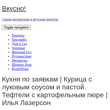
Вкусно!
Самые интересные и вкусные рецепты
Toggle navigation
Рецепты
Хендмейд
Дом и Сад
Здоровье
Женский Гид
Путешествия
Интересно
Шопинг Блог
КупиОбзор
Кухня по заявкам | Курица с
луковым соусом и пастой.
Тефтели с картофельным пюре |
Илья Лазерсон