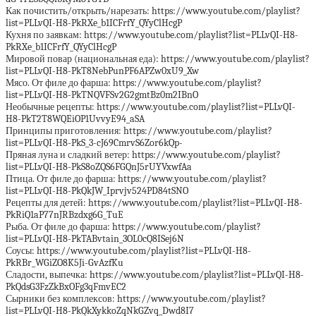
Как почистить/открыть/нарезать: https://www.youtube.com/playlist?
list=PLLvQI-H8-PkRXe_b1ICFrfY_QYyClHcgP
Кухня по заявкам: https://www.youtube.com/playlist?list=PLLvQI-H8-
PkRXe_b1ICFrfY_QYyClHcgP
Мировой повар (национальная еда): https://www.youtube.com/playlist?
list=PLLvQI-H8-PkT8NebPunPF6APZw0xU9_Xw
Мясо. От филе до фарша: https://www.youtube.com/playlist?
list=PLLvQI-H8-PkTNQVFSv2G2gmtBz0m2IBnO
Необычные рецепты: https://www.youtube.com/playlist?list=PLLvQI-
H8-PkT2T8WQEiOP1UvvyE94_aSA
Принципы приготовления: https://www.youtube.com/playlist?
list=PLLvQI-H8-PkS_3-cJ69CmrvS6Zor6kQp-
Пряная луна и сладкий ветер: https://www.youtube.com/playlist?
list=PLLvQI-H8-PkS8oZQS6FGQnJ5rUYVxwfAa
Птица. От филе до фарша: https://www.youtube.com/playlist?
list=PLLvQI-H8-PkQkJW_Iprvjv524PD84tSNO
Рецепты для детей: https://www.youtube.com/playlist?list=PLLvQI-H8-
PkRiQ1aP77nJRBzdxg6G_TuE
Рыба. От филе до фарша: https://www.youtube.com/playlist?
list=PLLvQI-H8-PkTABvtain_3OL0cQ8ISej6N
Соусы: https://www.youtube.com/playlist?list=PLLvQI-H8-
PkRBr_WGiZO8K5Ji-GvAzfKu
Сладости, выпечка: https://www.youtube.com/playlist?list=PLLvQI-H8-
PkQdsG3FzZkBxOFg3qFmvEC2
Сырники без комплексов: https://www.youtube.com/playlist?
list=PLLvQI-H8-PkQkXykkoZqNkGZvq_Dwd8I7