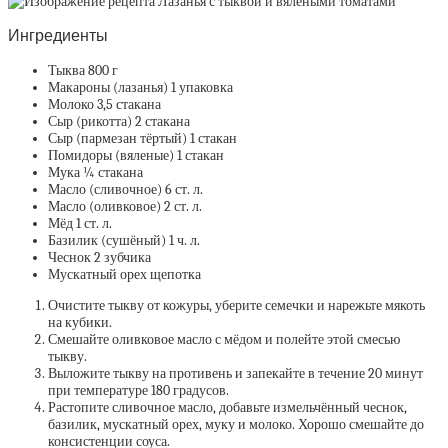
Ингредиенты
Тыква 800 г
Макароны (лазанья) 1 упаковка
Молоко 3,5 стакана
Сыр (рикотта) 2 стакана
Сыр (пармезан тёртый) 1 стакан
Помидоры (вяленые) 1 стакан
Мука ¼ стакана
Масло (сливочное) 6 ст. л.
Масло (оливковое) 2 ст. л.
Мёд 1 ст. л.
Базилик (сушёный) 1 ч. л.
Чеснок 2 зубчика
Мускатный орех щепотка
Очистите тыкву от кожуры, уберите семечки и нарежьте мякоть
на кубики.
Смешайте оливковое масло с мёдом и полейте этой смесью
тыкву.
Выложите тыкву на противень и запекайте в течение 20 минут
при температуре 180 градусов.
Растопите сливочное масло, добавьте измельчённый чеснок,
базилик, мускатный орех, муку и молоко. Хорошо смешайте до
консистенции соуса.