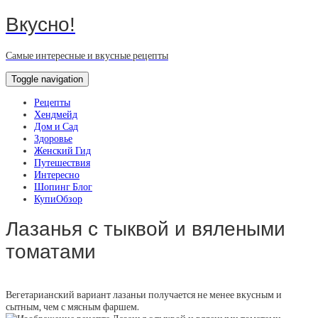
Вкусно!
Самые интересные и вкусные рецепты
Toggle navigation
Рецепты
Хендмейд
Дом и Сад
Здоровье
Женский Гид
Путешествия
Интересно
Шопинг Блог
КупиОбзор
Лазанья с тыквой и вялеными
томатами
Вегетарианский вариант лазаньи получается не менее вкусным и
сытным, чем с мясным фаршем.