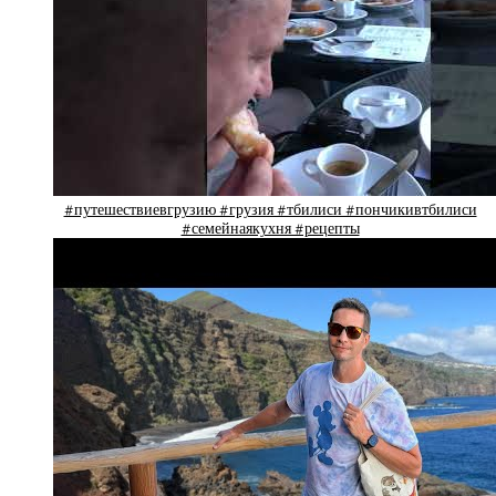
#путешествиевгрузию #грузия #тбилиси #пончикивтбилиси
#семейнаякухня #рецепты