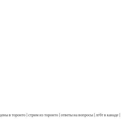
цены в торонто | стрим из торонто | ответы на вопросы | лгбт в канаде |