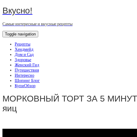
Вкусно!
Самые интересные и вкусные рецепты
Toggle navigation
Рецепты
Хендмейд
Дом и Сад
Здоровье
Женский Гид
Путешествия
Интересно
Шопинг Блог
КупиОбзор
МОРКОВНЫЙ ТОРТ ЗА 5 МИНУТ без 
яиц