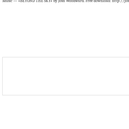
Music — «BEYOND THE SKY» by Josh Woodward. Free download: http://j