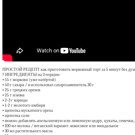
ПРОСТОЙ РЕЦЕПТ как приготовить морковный торт за 5 минут без духовк
? ИНГРЕДИЕНТЫ на 3 порции:
▪️ 55 г моркови (уже натёртой)
▪️ 50 г сахара / я использовал сахарозаменитель 30 г
▪️ 25 г грецких орехов
▪️ 25 г изюма
▪️ 2-3 г корицы
▪️ 1-2 г молотого имбиря
▪️ щепотка мускатного ореха
▪️ щепотка соли
▪️ можно добавлять апельсиновую или лимонную цедру, цукаты, семечки,
▪️ 100 мл молока / веганский вариант: кокосовое или миндальное
▪️ 30 мл растительного масла