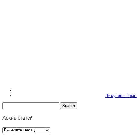
Не купишь в ма
Архив статей
Архив
статей