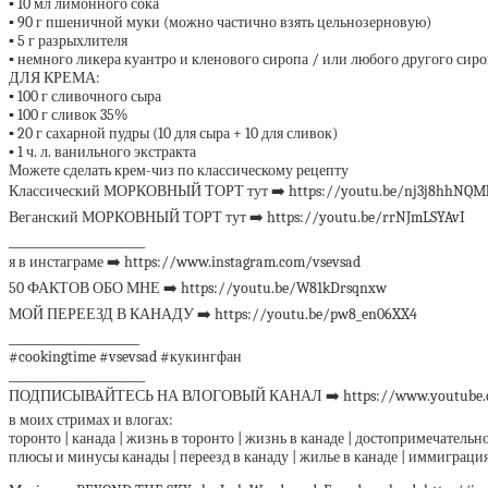
▪️ 10 мл лимонного сока
▪️ 90 г пшеничной муки (можно частично взять цельнозерновую)
▪️ 5 г разрыхлителя
▪️ немного ликера куантро и кленового сиропа / или любого другого сир
ДЛЯ КРЕМА:
▪️ 100 г сливочного сыра
▪️ 100 г сливок 35%
▪️ 20 г сахарной пудры (10 для сыра + 10 для сливок)
▪️ 1 ч. л. ванильного экстракта
Можете сделать крем-чиз по классическому рецепту
Классический МОРКОВНЫЙ ТОРТ тут ➡️ https://youtu.be/nj3j8hhNQM
Веганский МОРКОВНЫЙ ТОРТ тут ➡️ https://youtu.be/rrNJmLSYAvI
_________________________
я в инстаграме ➡️ https://www.instagram.com/vsevsad
50 ФАКТОВ ОБО МНЕ ➡️ https://youtu.be/W81kDrsqnxw
МОЙ ПЕРЕЕЗД В КАНАДУ ➡️ https://youtu.be/pw8_en06XX4
________________________
#cookingtime #vsevsad #кукингфан
_________________________
ПОДПИСЫВАЙТЕСЬ НА ВЛОГОВЫЙ КАНАЛ ➡️ https://www.youtube.c
в моих стримах и влогах:
торонто | канада | жизнь в торонто | жизнь в канаде | достопримечательнос
плюсы и минусы канады | переезд в канаду | жилье в канаде | иммиграция