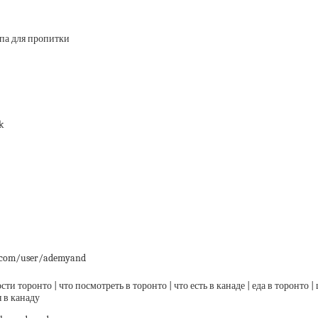
опа для пропитки
k
om/user/ademyand
ти торонто | что посмотреть в торонто | что есть в канаде | еда в торонто | 
 в канаду