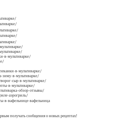
ьтиварке/
льтиварке/
льтиварке/
льтиварке/
ьтиварке/
-мультиварке/
-мультиварке/
ки-в-мультиварке/
ке/
апеканки-в-мультиварке/
на-зиму-в-мультиварке/
-творог-сыр-в-мультиварке/
епты-в-мультиварке/
ультиварка-обзор-отзывы/
гриле-аэрогриль/
пты-в-вафельнице-вафельница
Первым получать сообщения о новых рецептах!