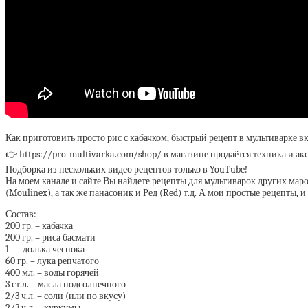
Как приготовить просто рис с кабачком, быстрый рецепт в мультиварке в
👉 https://pro-multivarka.com/shop/ в магазине продаётся техника и ак
Подборка из нескольких видео рецептов только в YouTube!
На моем канале и сайте Вы найдете рецепты для мультиварок других марок
(Moulinex), а так же панасоник и Ред (Red) т.д. А мои простые рецепты,
Состав:
200 гр. – кабачка
200 гр. – риса басмати
1 — долька чеснока
60 гр. – лука репчатого
400 мл. – воды горячей
3 ст.л. – масла подсолнечного
2/3 ч.л. – соли (или по вкусу)
2/3 ч.л. – куркумы