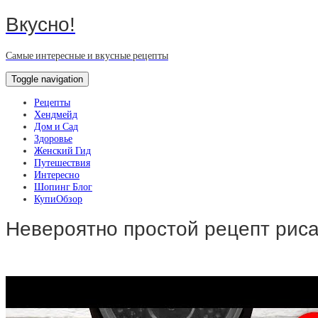
Вкусно!
Самые интересные и вкусные рецепты
Toggle navigation
Рецепты
Хендмейд
Дом и Сад
Здоровье
Женский Гид
Путешествия
Интересно
Шопинг Блог
КупиОбзор
Невероятно простой рецепт риса 