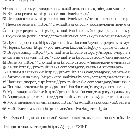
Меню, рецепт в мультиварке на каждый день (завтрак, обед или ужин):
📓 Все мои рецепты: https://pro-multivarka.com/
🍱 Что приготовить: https://pro-multivarka.com/что-приготовить-в-мул
⭐️ Простые рецепты: https://pro-multivarka.com/простые-рецепты-в-му
💥 Быстрые рецепты: https://pro-multivarka.com/быстрые-рецепты-в-му
⚡️ Вкусные рецепты: https://pro-multivarka.com/вкусные-рецепты-в-му
💯 Лучшие рецепты: https://pro-multivarka.com/лучшие-рецепты-в-мул
🍜 Первые блюда: https://pro-multivarka.com/category/первые-блюда-в
🥘 Вторые блюда: https://pro-multivarka.com/category/вторые-блюда-в
🥗 Салаты и закуски: https://pro-multivarka.com/category/салаты-закус
🍰 Выпечка: https://pro-multivarka.com/category/выпечка-в-мультивар
🍚 Каши: https://pro-multivarka.com/category/каши-в-мультиварке/
🍳 Омлеты и запеканки: https://pro-multivarka.com/category/омлеты-з
🥒 Заготовки на зиму: https://pro-multivarka.com/category/заготовки-
🥤 Напитки, творог, сыр: https://pro-multivarka.com/category/напитки
🧇 Постные рецепты: https://pro-multivarka.com/category/постные-рец
🍲 Мультиварка обзоры: https://pro-multivarka.com/category/лучшая-м
🫙 Аэрогриль рецепты: https://pro-multivarka.com/tag/рецепты-в-аэро
🫕 Мультипекарь и минипекарня: https://pro-multivarka.com/tag/реце
💎 Мой Телеграм канал: https://t.me/multivarka_recepti_eda
Не забудьте Подписаться на мой Канал, и нажать «колокольчик» что бы 
Что приготовить сегодня: https://goo.gl/nYX1NF