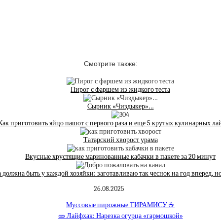
Смотрите также:
Пирог с фаршем из жидкого теста
Сырник «Чиздыкер»…
Как приготовить яйцо пашот с первого раза и еще 5 крутых кулинарных ла
Татарский хворост урама
Вкусные хрустящие маринованные кабачки в пакете за 20 минут
 должна быть у каждой хозяйки: заготавливаю так чеснок на год вперед, но 
26.08.2025
Муссовые пирожные ТИРАМИСУ ☕️
🥒 Лайфхак: Нарезка огурца «гармошкой»