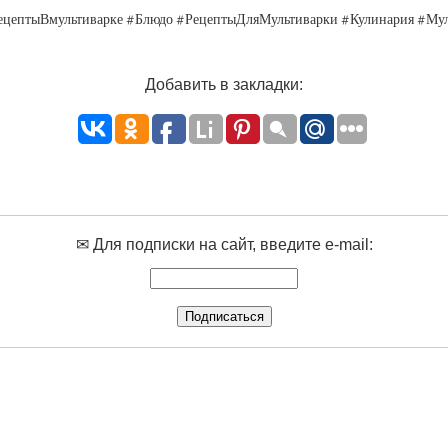
РецептыВмультиварке #Блюдо #РецептыДляМультиварки #Кулинария #Му
Добавить в закладки:
✉ Для подписки на сайт, введите e-mail: