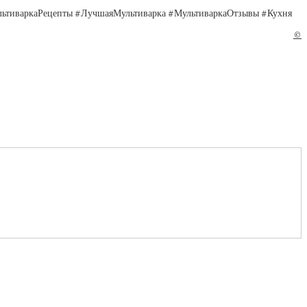
льтиваркаРецепты #ЛучшаяМультиварка #МультиваркаОтзывы #Кухня
©