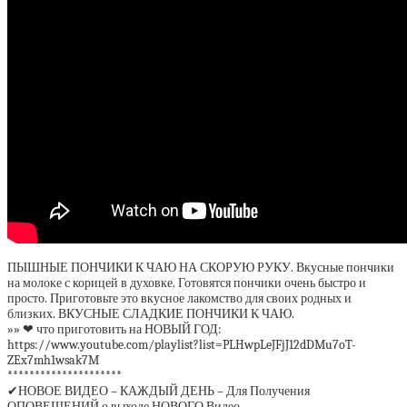
ПЫШНЫЕ ПОНЧИКИ К ЧАЮ НА СКОРУЮ РУКУ. Вкусные пончики
на молоке с корицей в духовке. Готовятся пончики очень быстро и
просто. Приготовьте это вкусное лакомство для своих родных и
близких. ВКУСНЫЕ СЛАДКИЕ ПОНЧИКИ К ЧАЮ.
»» ❤ что приготовить на НОВЫЙ ГОД:
https://www.youtube.com/playlist?list=PLHwpLeJFjJ12dDMu7oT-
ZEx7mh1wsak7M
*********************
✔НОВОЕ ВИДЕО – КАЖДЫЙ ДЕНЬ – Для Получения
ОПОВЕЩЕНИЙ о выходе НОВОГО Видео