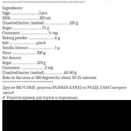
***********************************************
Ingredients:
Eggs …………………… ..3 pcs.
Milk …………………… ..320 ml
Unsalted butter (melted) ………………… .120 g
Sugar …………………… .. 75 g
Cinnamon ………………… … ½ tsp.
Baking powder …………………… 6 g
Salt …………………… pinch
Vanilla Extract ………………… .. 1 p.
Flour …………………. 300 g
For donuts:
Sugar ………………… .120 g
Cinnamon ………………… .2 tsp.
Unsalted butter (melted) ……………. .60-80 g
Bake in the oven at 180 degrees for about 20-25 minutes
*****************************
Другие ВКУСНЫЕ рецепты РАЗНЫХ БЛЮД по РАЗДЕЛАМ Смотрите
здесь✔
✔ Рецепты кремов для тортов и пирожных: