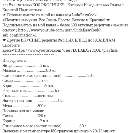
»»»Включите»»»КОЛОКОЛЬЧИК!!!, Который Находится »»» Рядом с
Кнопкой Подписаться.
☀ Готовьте вместе со мной на канале #LudaEasyCook
#Позитивнаякухня. Все Очень Просто, Вкусно и Красиво! ❤
Подписывайтесь на мой канал – более 600 вкусных рецептов (нажмите
ссылку ) http://www.youtube.com/user/LudaEasyCook?
sub_confirmation=1
❤ Другие ВКУСНЫЕ рецепты РАЗНЫХ БЛЮД по РАЗДЕЛАМ
Смотрите
здесь✔https://www.youtube.com/user/LUDAEASYCOOK/playlists
*****************************
Ингредиенты:
Яйца ……………………..3 шт.
Молоко ……………………..320 мл
Сливочное масло (растопленное) ………………….120 г
Сахар ……………………..75 г
Корица …………………… ½ ч.л.
Разрыхлитель …………………… 6 г
Соль ……………………щепотка
Экстракт ванили …………………..1 чл.
Мука …………………. 300 г
Посыпка для пончиков:
Сахар ………………….120 г
Корица ………………….2 ч.л.
Сливочное масло (растопленное) …………….60 г
Выпекать при температуре 180 градусов примерно 20-25 минут