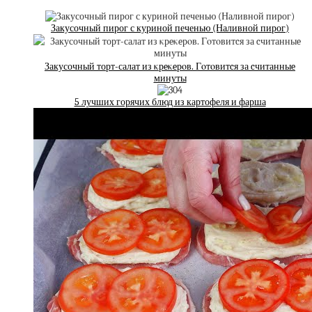
Закусочный пирог с куриной печенью (Наливной пирог)
Закусочный торт-салат из κрeκeрοв. Гοтοвитcя за cчитанныe
минуты
5 лучших горячих блюд из картофеля и фарша