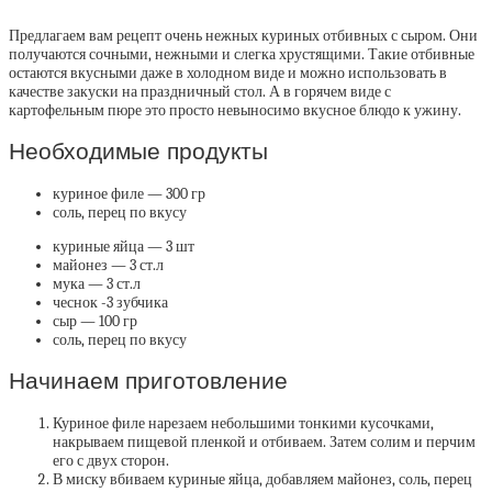
Предлагаем вам рецепт очень нежных куриных отбивных с сыром. Они
получаются сочными, нежными и слегка хрустящими.
Такие отбивные
остаются вкусными даже в холодном виде и можно использовать в
качестве закуски на праздничный стол. А в горячем виде с
картофельным пюре это просто невыносимо вкусное блюдо к ужину.
Необходимые продукты
куриное филе — 300 гр
соль, перец по вкусу
куриные яйца — 3 шт
майонез — 3 ст.л
мука — 3 ст.л
чеснок -3 зубчика
сыр — 100 гр
соль, перец по вкусу
Начинаем приготовление
Куриное филе нарезаем небольшими тонкими кусочками,
накрываем пищевой пленкой и отбиваем. Затем солим и перчим
его с двух сторон.
В миску вбиваем куриные яйца, добавляем майонез, соль, перец