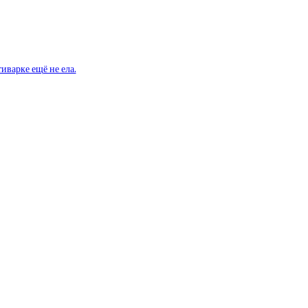
иварке ещё не ела.