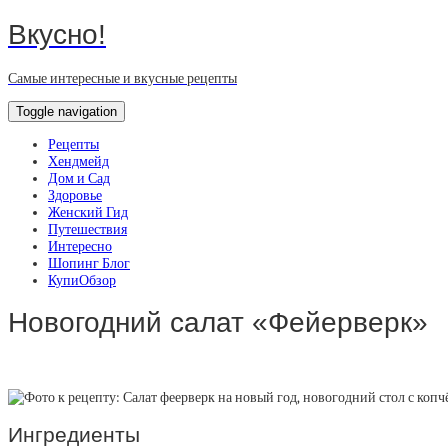
Вкусно!
Самые интересные и вкусные рецепты
Toggle navigation
Рецепты
Хендмейд
Дом и Сад
Здоровье
Женский Гид
Путешествия
Интересно
Шопинг Блог
КупиОбзор
Новогодний салат «Фейерверк»
Ингредиенты