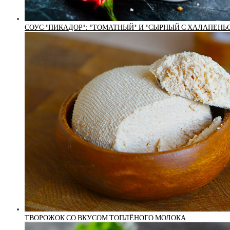
СОУС *ПИКАДОР*: *ТОМАТНЫЙ* И *СЫРНЫЙ С ХАЛАПЕНЬО
ТВОРОЖОК СО ВКУСОМ ТОПЛЁНОГО МОЛОКА