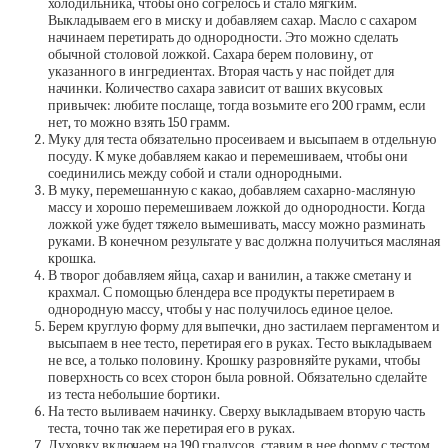
холодильника, чтобы оно согрелось и стало мягким.
Выкладываем его в миску и добавляем сахар. Масло с сахаром
начинаем перетирать до однородности. Это можно сделать
обычной столовой ложкой. Сахара берем половину, от
указанного в ингредиентах. Вторая часть у нас пойдет для
начинки. Количество сахара зависит от ваших вкусовых
привычек: любите послаще, тогда возьмите его 200 грамм, если
нет, то можно взять 150 грамм.
Муку для теста обязательно просеиваем и высыпаем в отдельную
посуду. К муке добавляем какао и перемешиваем, чтобы они
соединились между собой и стали однородными.
В муку, перемешанную с какао, добавляем сахарно-масляную
массу и хорошо перемешиваем ложкой до однородности. Когда
ложкой уже будет тяжело вымешивать, массу можно разминать
руками. В конечном результате у вас должна получиться масляная
крошка.
В творог добавляем яйца, сахар и ванилин, а также сметану и
крахмал. С помощью блендера все продукты перетираем в
однородную массу, чтобы у нас получилось единое целое.
Берем круглую форму для выпечки, дно застилаем пергаментом и
высыпаем в нее тесто, перетирая его в руках. Тесто выкладываем
не все, а только половину. Крошку разровняйте руками, чтобы
поверхность со всех сторон была ровной. Обязательно сделайте
из теста небольшие бортики.
На тесто выливаем начинку. Сверху выкладываем вторую часть
теста, точно так же перетирая его в руках.
Духовку включаем на 190 градусов, ставим в нее форму с тестом