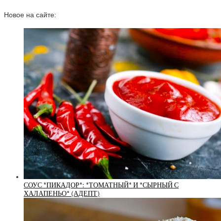
Новое на сайте:
СОУС *ПИКАДОР*: *ТОМАТНЫЙ* И *СЫРНЫЙ С
ХАЛАПЕНЬО* (АДЕПТ)