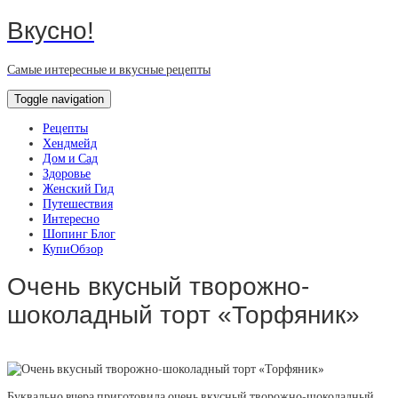
Вкусно!
Самые интересные и вкусные рецепты
Toggle navigation
Рецепты
Хендмейд
Дом и Сад
Здоровье
Женский Гид
Путешествия
Интересно
Шопинг Блог
КупиОбзор
Очень вкусный творожно-
шоколадный торт «Торфяник»
Буквально вчера приготовила очень вкусный творожно-шоколадный