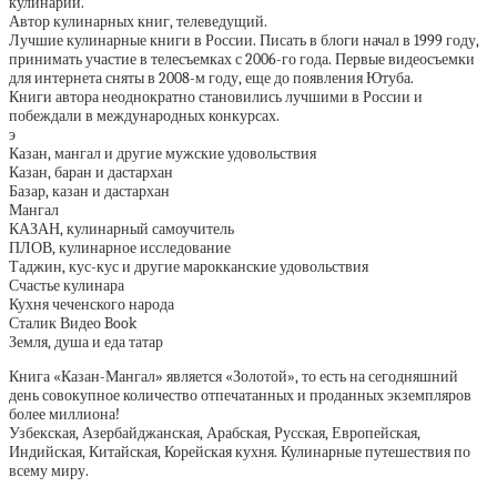
кулинарии.
Автор кулинарных книг, телеведущий.
Лучшие кулинарные книги в России. Писать в блоги начал в 1999 году,
принимать участие в телесъемках с 2006-го года. Первые видеосъемки
для интернета сняты в 2008-м году, еще до появления Ютуба.
Книги автора неоднократно становились лучшими в России и
побеждали в международных конкурсах.
э
Казан, мангал и другие мужские удовольствия
Казан, баран и дастархан
Базар, казан и дастархан
Мангал
КАЗАН, кулинарный самоучитель
ПЛОВ, кулинарное исследование
Таджин, кус-кус и другие марокканские удовольствия
Счастье кулинара
Кухня чеченского народа
Сталик Видео Book
Земля, душа и еда татар
Книга «Казан-Мангал» является «Золотой», то есть на сегодняшний
день совокупное количество отпечатанных и проданных экземпляров
более миллиона!
Узбекская, Азербайджанская, Арабская, Русская, Европейская,
Индийская, Китайская, Корейская кухня. Кулинарные путешествия по
всему миру.