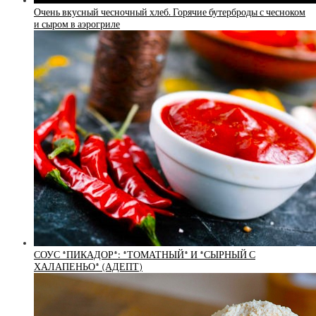
Очень вкусный чесночный хлеб. Горячие бутерброды с чесноком
и сыром в аэрогриле
СОУС *ПИКАДОР*: *ТОМАТНЫЙ* И *СЫРНЫЙ С
ХАЛАПЕНЬО* (АДЕПТ)