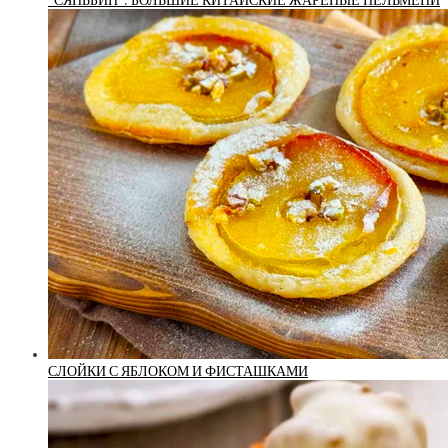
*СЯНЬБИН*: БОЛЬШИЕ КИТАЙСКИЕ ЖАРЕНЫЕ ПЕЛЬМЕНИ
СЛОЙКИ С ЯБЛОКОМ И ФИСТАШКАМИ