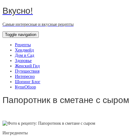
Вкусно!
Самые интересные и вкусные рецепты
Toggle navigation
Рецепты
Хендмейд
Дом и Сад
Здоровье
Женский Гид
Путешествия
Интересно
Шопинг Блог
КупиОбзор
Папоротник в сметане с сыром
Ингредиенты