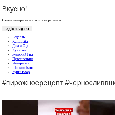
Вкусно!
Самые интересные и вкусные рецепты
Toggle navigation
Рецепты
Хендмейд
Дом и Сад
Здоровье
Женский Гид
Путешествия
Интересно
Шопинг Блог
КупиОбзор
#пирожноерецепт #черносливвшо