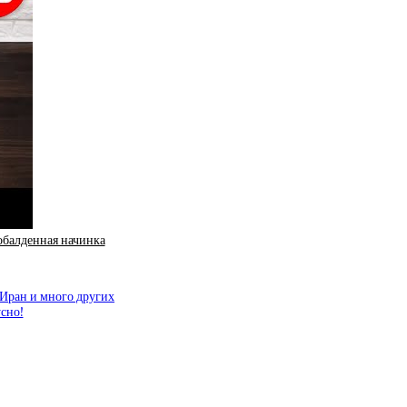
обалденная начинка
 Иран и много других
сно!