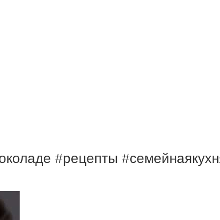
коладе #рецепты #семейнаякухня