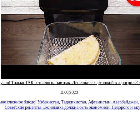
сно! Только ТАК готовлю на завтрак. Лепешки с картошкой в аэрогриле! 
11.03.2023
ое сложное блюдо! Узбекистан, Таджикистан, Афганистан, Азербайджан,
Советские рецепты. Экономика должна быть экономной. Недорого и вку