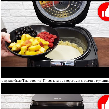
но нужно было Так готовить! Пирог к чаю с творогом и ягодами в мультив