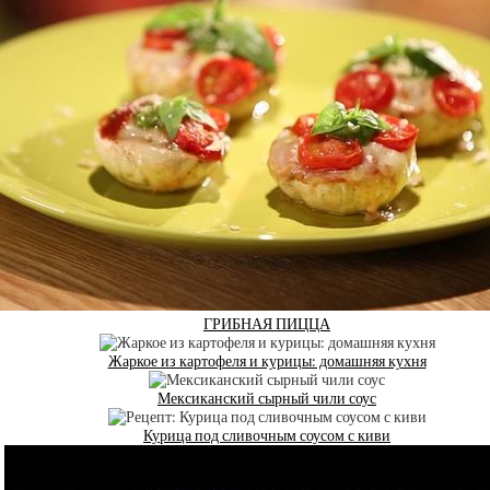
ГРИБНАЯ ПИЦЦА
Жаркое из картофеля и курицы: домашняя кухня
Мексиканский сырный чили соус
Курица под сливочным соусом с киви