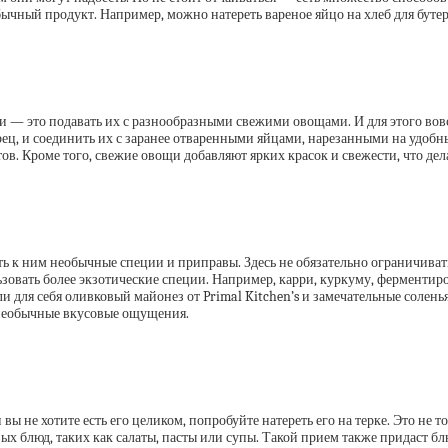
бычный продукт. Например, можно натереть вареное яйцо на хлеб для буте
и — это подавать их с разнообразными свежими овощами. И для этого вовс
ец, и соединить их с заранее отваренными яйцами, нарезанными на удобны
ов. Кроме того, свежие овощи добавляют ярких красок и свежести, что де
ь к ним необычные специи и приправы. Здесь не обязательно ограничиват
ьзовать более экзотические специи. Например, карри, куркуму, ферментир
 для себя оливковый майонез от Primal Kitchen’s и замечательные солень
, необычные вкусовые ощущения.
вы не хотите есть его целиком, попробуйте натереть его на терке. Это не 
х блюд, таких как салаты, пасты или супы. Такой прием также придаст бл