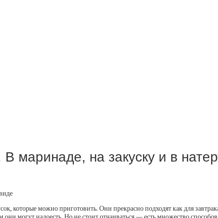
В маринаде, на закуску и в нате
ок, которые можно приготовить. Они прекрасно подходят как для завтрака,
они могут надоесть. Но не стоит отчаиваться — есть множество способов 