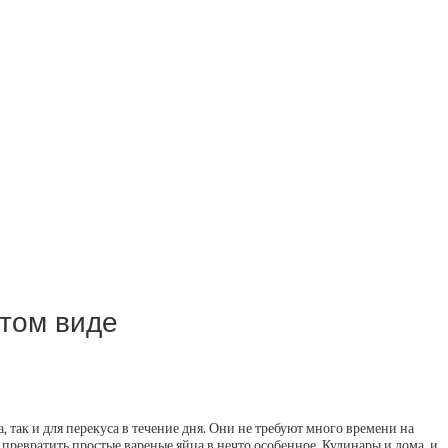
ртом виде
 так и для перекуса в течение дня. Они не требуют много времени на
превратить простые вареные яйца в нечто особенное. Кулинары и дома, и