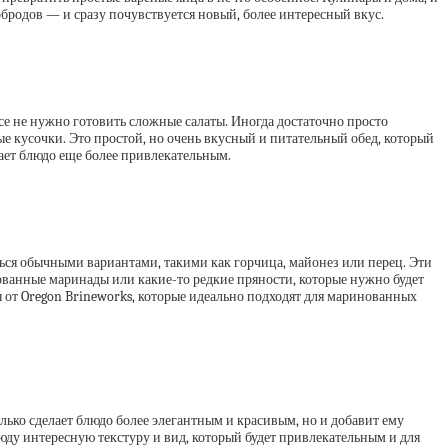
рбродов — и сразу почувствуется новый, более интересный вкус.
е не нужно готовить сложные салаты. Иногда достаточно просто
е кусочки. Это простой, но очень вкусный и питательный обед, который
лает блюдо еще более привлекательным.
ься обычными вариантами, такими как горчица, майонез или перец. Эти
ованные маринады или какие-то редкие пряности, которые нужно будет
я от Oregon Brineworks, которые идеально подходят для маринованных
только сделает блюдо более элегантным и красивым, но и добавит ему
юду интересную текстуру и вид, который будет привлекательным и для