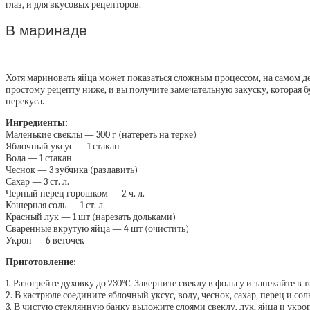
глаз, и для вкусовых рецепторов.
В маринаде
Хотя мариновать яйца может показаться сложным процессом, на самом деле
простому рецепту ниже, и вы получите замечательную закуску, которая 
перекуса.
Ингредиенты:
Маленькие свеклы — 300 г (натереть на терке)
Яблочный уксус — 1 стакан
Вода — 1 стакан
Чеснок — 3 зубчика (раздавить)
Сахар — 3 ст. л.
Черный перец горошком — 2 ч. л.
Кошерная соль — 1 ст. л.
Красный лук — 1 шт (нарезать дольками)
Сваренные вкрутую яйца — 4 шт (очистить)
Укроп — 6 веточек
Приготовление:
1. Разогрейте духовку до 230°C. Заверните свеклу в фольгу и запекайте в 
2. В кастрюле соедините яблочный уксус, воду, чеснок, сахар, перец и со
3. В чистую стеклянную банку выложите слоями свеклу, лук, яйца и укроп