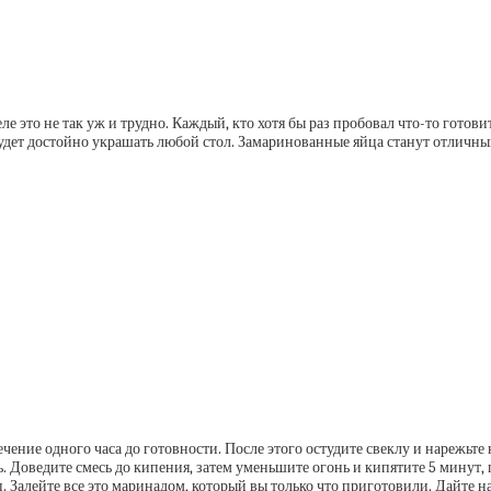
 это не так уж и трудно. Каждый, кто хотя бы раз пробовал что-то готовит
будет достойно украшать любой стол. Замаринованные яйца станут отличн
течение одного часа до готовности. После этого остудите свеклу и нарежьте
ль. Доведите смесь до кипения, затем уменьшите огонь и кипятите 5 минут,
. Залейте все это маринадом, который вы только что приготовили. Дайте на