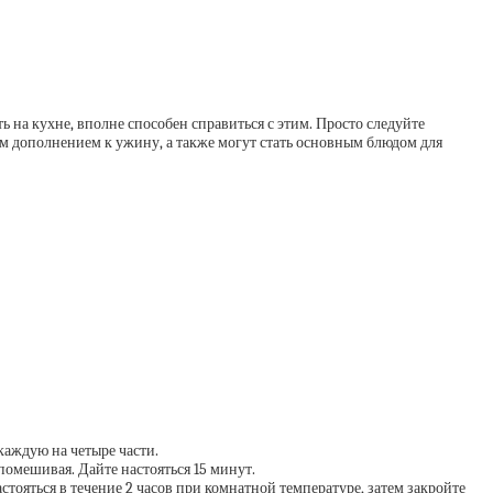
ь на кухне, вполне способен справиться с этим. Просто следуйте
ым дополнением к ужину, а также могут стать основным блюдом для
 каждую на четыре части.
 помешивая. Дайте настояться 15 минут.
стояться в течение 2 часов при комнатной температуре, затем закройте