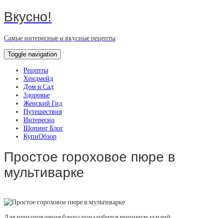
Вкусно!
Самые интересные и вкусные рецепты
Toggle navigation
Рецепты
Хендмейд
Дом и Сад
Здоровье
Женский Гид
Путешествия
Интересно
Шопинг Блог
КупиОбзор
Простое гороховое пюре в
мультиварке
Для приготовления блюда понадобится минимум усилий.