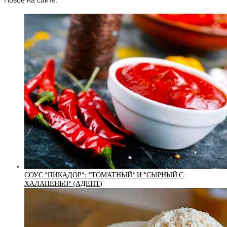
Новое на сайте:
СОУС *ПИКАДОР*: *ТОМАТНЫЙ* И *СЫРНЫЙ С
ХАЛАПЕНЬО* (АДЕПТ)