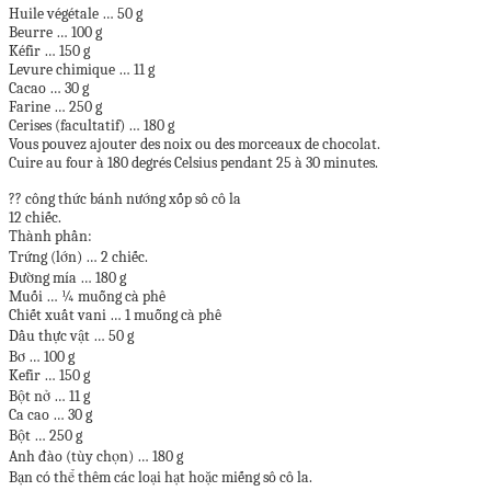
Huile végétale … 50 g
Beurre … 100 g
Kéfir … 150 g
Levure chimique … 11 g
Cacao … 30 g
Farine … 250 g
Cerises (facultatif) … 180 g
Vous pouvez ajouter des noix ou des morceaux de chocolat.
Cuire au four à 180 degrés Celsius pendant 25 à 30 minutes.
?? công thức bánh nướng xốp sô cô la
12 chiếc.
Thành phần:
Trứng (lớn) … 2 chiếc.
Đường mía … 180 g
Muối … ¼ muỗng cà phê
Chiết xuất vani … 1 muỗng cà phê
Dầu thực vật … 50 g
Bơ … 100 g
Kefir … 150 g
Bột nở … 11 g
Ca cao … 30 g
Bột … 250 g
Anh đào (tùy chọn) … 180 g
Bạn có thể thêm các loại hạt hoặc miếng sô cô la.