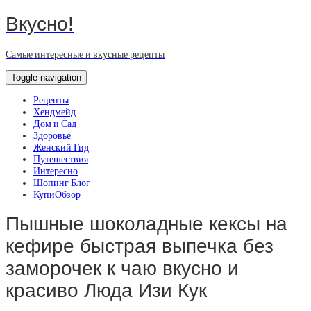
Вкусно!
Самые интересные и вкусные рецепты
Toggle navigation
Рецепты
Хендмейд
Дом и Сад
Здоровье
Женский Гид
Путешествия
Интересно
Шопинг Блог
КупиОбзор
Пышные шоколадные кексы на
кефире быстрая выпечка без
заморочек к чаю вкусно и
красиво Люда Изи Кук