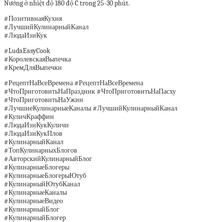
Nướng ở nhiệt độ 180 độ C trong 25-30 phút.
#ПозитивнаяКухня
#ЛучшийКулинарныйКанал
#ЛюдаИзиКук
#LudaEasyCook
#КоролевскаяВыпечка
#КремДляВыпечки
#РецептНаВсеВремена #РецептНаВсеВремена
#ЧтоПриготовитьНаПраздник #ЧтоПриготовитьНаПасху
#ЧтоПриготовитьНаУжин
#ЛучшиеКулинарныеКаналы #ЛучшийКулинарныйКанал
#КуличКраффин
#ЛюдаИзиКукКуличи
#ЛюдаИзиКукПлов
#КулинарныйКанал
#ТопКулинарныхБлогов
#АвторскийКулинарныйБлог
#КулинарныеБлогеры
#КулинарныеБлогерыЮтуб
#КулинарныйЮтубКанал
#КулинарныеКаналы
#КулинарныеВидео
#КулинарныйБлог
#КулинарныйБлогер