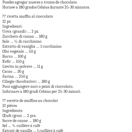
Puedes agregar nueces o trozos de chocolate.
Hornee a 180 grados Celsius durante 25-30 minutos.
?? ricetta muffin al cioccolato
12 pz.
Ingredienti:
Uova (grandi) … 2 pz.
Zucchero di canna … 180 g
Sale … ¼ di cucchiaino
Estratto di vaniglia … 1 cucchiaino
Olio vegetale … 50 g
Burro … 100 g
Kefir … 150 g
Lievito in polvere … 11 g
Cacao … 30 g
Farina … 250 g
Ciliegie (facoltative) … 180 g
Puoi aggiungere noci o pezzi di cioccolato.
Infornare a 180 gradi Celsius per 25-30 minuti.
?? recette de muffins au chocolat
12 pièces
Ingrédients:
Œufs (gros) … 2 pcs.
Sucre de canne … 180 g
Sel … ¼ cuillère à café
Extrait de vanille … 1 cuillère à café