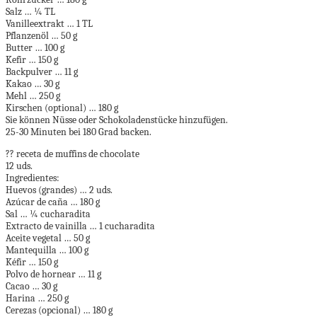
Salz … ¼ TL
Vanilleextrakt … 1 TL
Pflanzenöl … 50 g
Butter … 100 g
Kefir … 150 g
Backpulver … 11 g
Kakao … 30 g
Mehl … 250 g
Kirschen (optional) … 180 g
Sie können Nüsse oder Schokoladenstücke hinzufügen.
25-30 Minuten bei 180 Grad backen.
?? receta de muffins de chocolate
12 uds.
Ingredientes:
Huevos (grandes) … 2 uds.
Azúcar de caña … 180 g
Sal … ¼ cucharadita
Extracto de vainilla … 1 cucharadita
Aceite vegetal … 50 g
Mantequilla … 100 g
Kéfir … 150 g
Polvo de hornear … 11 g
Cacao … 30 g
Harina … 250 g
Cerezas (opcional) … 180 g