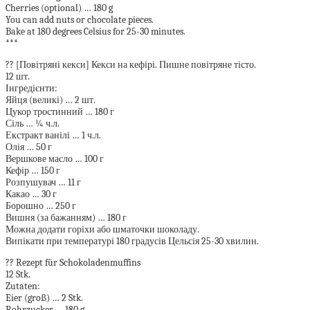
Cherries (optional) … 180 g
You can add nuts or chocolate pieces.
Bake at 180 degrees Celsius for 25-30 minutes.
***
?? [Повітряні кекси] Кекси на кефірі. Пишне повітряне тісто.
12 шт.
Інгредієнти:
Яйця (великі) … 2 шт.
Цукор тростинний … 180 г
Сіль … ¼ ч.л.
Екстракт ванілі … 1 ч.л.
Олія … 50 г
Вершкове масло … 100 г
Кефір … 150 г
Розпушувач … 11 г
Какао … 30 г
Борошно … 250 г
Вишня (за бажанням) … 180 г
Можна додати горіхи або шматочки шоколаду.
Випікати при температурі 180 градусів Цельсія 25-30 хвилин.
?? Rezept für Schokoladenmuffins
12 Stk.
Zutaten:
Eier (groß) … 2 Stk.
Rohrzucker … 180 g