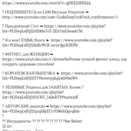
https://www.youtube.com/watch?v=gDRED3FKb1A
? ПОДПИШИТЕСЬ на 1.500 Вкусных Рецептов ➡
http://www.youtube.com/user/LudaEasyCook?sub_confirmation=1
? Праздничный Стол ➡ https://www.youtube.com/playlist?
list=PLHwpLeJFjJ12dDMu7oT-ZEx7mh1wsak7M
? Я и моя СЕМЬЯ, Влоги ► https://www.youtube.com/playlist?
list=PLHwpLeJFjJ13xdIcWrR-euuv3guR1ZOVe
? ФИТНЕС для ЖЕНЩИН ➡
https://www.youtube.com/c/ArtemVuFitness лучший фитнес канал, как
похудеть здоровым способом!
? КОРОЛЕВСКАЯ ВЫПЕЧКА ► https://www.youtube.com/playlist?
list=PLHwpLeJFjJ11Y79hoeecyphpyxQ4bsiW4
? ЛЕНИВЫЕ Рецепты для ЗАНЯТЫХ Хозяек ?
https://www.youtube.com/playlist?
list=PLHwpLeJFjJ11I5CRU_5sQxRTJ99azexmK
? АВТОРСКИЕ рецепты ➡ https://www.youtube.com/playlist?
list=PLHwpLeJFjJ12qrqbXyEUcV1WahQqvq8z6
?
?? Ингредиенты: ?? ?? ?? ?? ?? ?? ?? ?See Below!
12 шт.