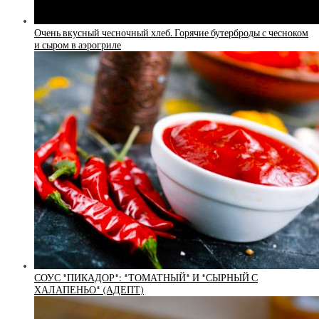
Очень вкусный чесночный хлеб. Горячие бутерброды с чесноком
и сыром в аэрогриле
СОУС *ПИКАДОР*: *ТОМАТНЫЙ* И *СЫРНЫЙ С
ХАЛАПЕНЬО* (АДЕПТ)