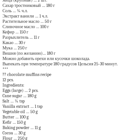
Яйца (крупные) … 2 шт.
Сахар тростниковый … 180 г
Соль … ¼ ч.л.
Экстракт ванили … 1 ч.л.
Растительное масло … 50 г
Сливочное масло … 100 г
Кефир … 150 г
Разрыхлитель … 11 г
Какао … 30 г
Мука … 250 г
Вишня (по желанию)… 180 г
Можно добавить орехи или кусочки шоколада.
Выпекать при температуре 180 градусов Цельсия 25-30 минут.
***
?? chocolate muffins recipe
12 pcs.
Ingredients:
Eggs (large) … 2 pcs.
Cane sugar … 180 g
Salt … ¼ tsp
Vanilla extract … 1 tsp
Vegetable oil … 50 g
Butter … 100 g
Kefir … 150 g
Baking powder … 11 g
Cocoa … 30 g
Flour … 250 g