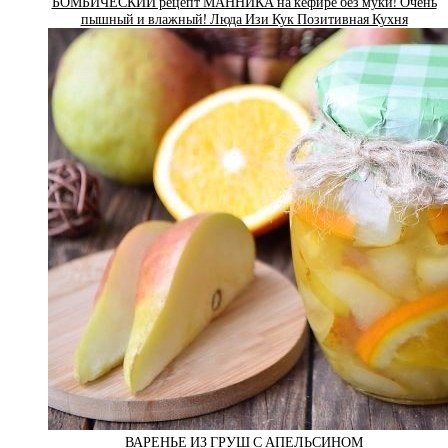
БОМБИЧЕСКИЙ рецепт МАННИКА на кефире без муки! Очень
пышный и влажный! Люда Изи Кук Позитивная Кухня
ВАРЕНЬЕ ИЗ ГРУШ С АПЕЛЬСИНОМ