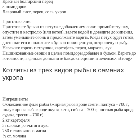
Красный болгарский перец
5 помидоров
Лавровый лист, перец, соль, укроп
Приготовление
Приготовьте бульон из петуха с добавлением соли: промойте тушку,
опустите в кастрюлю (или котел), залете водой и доведите до кипения,
затем уменьшите огонь и продолжайте варить. Когда петух будет готов,
достаньте его и положите в бульон почищенную, потрошеную рыбу.
Нарежьте корень петрушки, картофель, перец, морковь, лук.
Нашинкованные овощи и целые помидоры добавьте в бульон. Варите до
готовности, в финале дополните блюдо специями и зеленью.< strong>
Котлеты из трех видов рыбы в семенах
укропа
Ингредиенты
Охлажденное филе рыбы (жирная рыба вроде семги, палтуса – 700 г,
полужирная рыба вроде окуня, кеты, сибаса – 700 г, постная рыба вроде
судака, трески – 700 г)
2 кг картофеля
3 головки репчатого лука
250 г сливочного масла
½ ст. молока