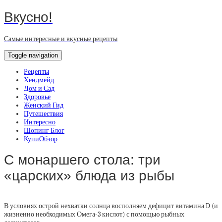
Вкусно!
Самые интересные и вкусные рецепты
Toggle navigation
Рецепты
Хендмейд
Дом и Сад
Здоровье
Женский Гид
Путешествия
Интересно
Шопинг Блог
КупиОбзор
С монаршего стола: три
«царских» блюда из рыбы
В условиях острой нехватки солнца восполняем дефицит витамина D (и
жизненно необходимых Омега-3 кислот) с помощью рыбных