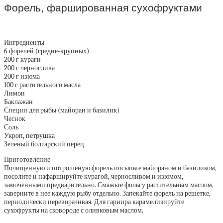
Форель, фаршированная сухофруктами
Ингредиенты
6 форелей (средне-крупных)
200 г кураги
200 г чернослива
200 г изюма
100 г растительного масла
Лимон
Баклажан
Специи для рыбы (майоран и базилик)
Чеснок
Соль
Укроп, петрушка
Зеленый болгарский перец
Приготовление
Почищенную и потрошеную форель посыпьте майораном и базиликом,
посолите и нафаршируйте курагой, черносливом и изюмом,
замоченными предварительно. Смажьте фольгу растительным маслом,
заверните в нее каждую рыбу отдельно. Запекайте форель на решетке,
периодически переворачивая. Для гарнира карамелизируйте
сухофрукты на сковороде с оливковым маслом.