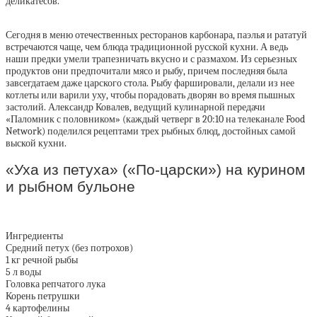
деликатесов.
Сегодня в меню отечественных ресторанов карбонара, паэлья и рататуй
встречаются чаще, чем блюда традиционной русской кухни. А ведь
наши предки умели трапезничать вкусно и с размахом. Из серьезных
продуктов они предпочитали мясо и рыбу, причем последняя была
завсегдатаем даже царского стола. Рыбу фаршировали, делали из нее
котлеты или варили уху, чтобы порадовать дворян во время пышных
застолий.
Александр Ковалев, ведущий кулинарной передачи
«Паломник с половником»
(каждый четверг в 20:10 на телеканале Food
Network) поделился рецептами трех рыбных блюд, достойных самой
выской кухни.
«Уха из петуха» («По-царски») на курином
и рыбном бульоне
Ингредиенты
Средний петух (без потрохов)
1 кг речной рыбы
5 л воды
Головка репчатого лука
Корень петрушки
4 картофелины