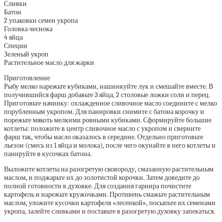
Сливки
Батон
2 упаковки семен укропа
Головка чеснока
4 яйца
Специи
Зеленый укроп
Растительное масло для жарки
Приготовление
Рыбу мелко нарежьте кубиками, нашинкуйте лук и смешайте вместе. В
получившийся фарш добавьте 3 яйца, 2 столовые ложки соли и перец.
Приготовьте начинку: охлажденное сливочное масло соедините с мелко
порубленным укропом. Для панировки снимите с батона корочку и
порежьте мякоть мелкими ровными кубиками. Сформируйте большие
котлеты: положите в центр сливочное масло с укропом и сверните
фарш так, чтобы масло оказалось в середине. Отдельно приготовьте
льезон (смесь из 1 яйца и молока), после чего окунайте в него котлеты и
панируйте в кусочках батона.
Выложите котлеты на разогретую сковороду, смазанную растительным
маслом, и поджарьте их до золотистой корочки. Затем доведите до
полной готовности в духовке. Для создания гарнира почистите
картофель и нарежьте кружочками. Противень смажьте растительным
маслом, уложите кусочки картофеля «лесенкой», посыпьте их семенами
укропа, залейте сливками и поставьте в разогретую духовку запекаться.