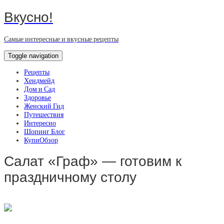
Вкусно!
Самые интересные и вкусные рецепты
Toggle navigation
Рецепты
Хендмейд
Дом и Сад
Здоровье
Женский Гид
Путешествия
Интересно
Шопинг Блог
КупиОбзор
Салат «Граф» — готовим к
праздничному столу