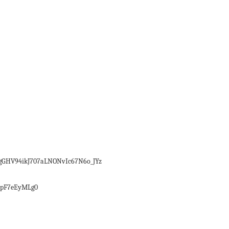
l_gGHV94ikJ707aLNONvIc67N6o_JYz
pipF7eEyMLg0