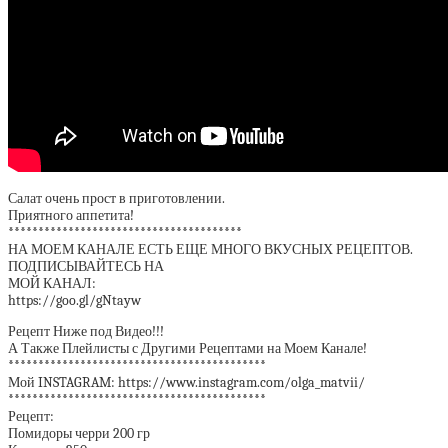
Салат очень прост в приготовлении.
Приятного аппетита!
***************************************
НА МОЕМ КАНАЛЕ ЕСТЬ ЕЩЕ МНОГО ВКУСНЫХ РЕЦЕПТОВ.
ПОДПИСЫВАЙТЕСЬ НА
МОЙ КАНАЛ:
https://goo.gl/gNtayw
Рецепт Ниже под Видео!!!
А Также Плейлисты с Другими Рецептами на Моем Канале!
*******************************************
Мой INSTAGRAM: https://www.instagram.com/olga_matvii/
*******************************************
Рецепт:
Помидоры черри 200 гр