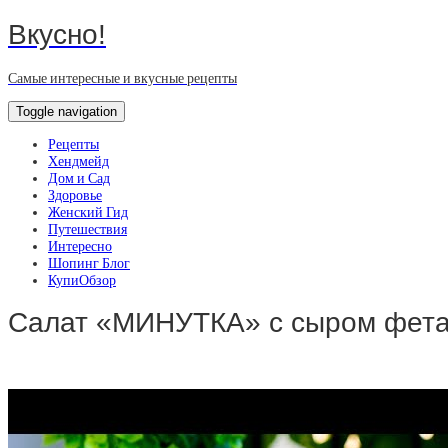
Вкусно!
Самые интересные и вкусные рецепты
Toggle navigation
Рецепты
Хендмейд
Дом и Сад
Здоровье
Женский Гид
Путешествия
Интересно
Шопинг Блог
КупиОбзор
Салат «МИНУТКА» с сыром фета