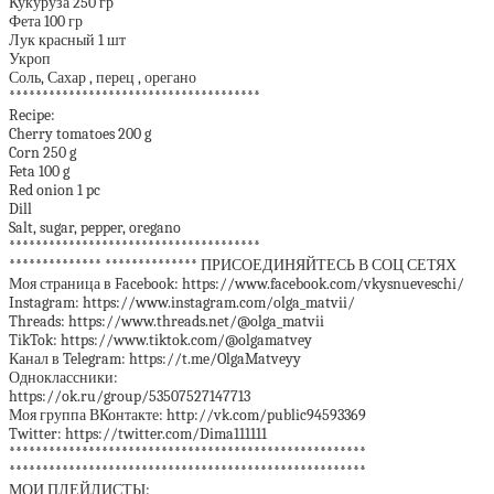
Кукуруза 250 гр
Фета 100 гр
Лук красный 1 шт
Укроп
Соль, Сахар , перец , орегано
**************************************
Recipe:
Cherry tomatoes 200 g
Corn 250 g
Feta 100 g
Red onion 1 pc
Dill
Salt, sugar, pepper, oregano
**************************************
************** ************** ПРИСОЕДИНЯЙТЕСЬ В СОЦ СЕТЯХ
Моя страница в Facebook: https://www.facebook.com/vkysnueveschi/
Instagram: https://www.instagram.com/olga_matvii/
Threads: https://www.threads.net/@olga_matvii
TikTok: https://www.tiktok.com/@olgamatvey
Канал в Telegram: https://t.me/OlgaMatveyy
Одноклассники:
https://ok.ru/group/53507527147713
Моя группа ВКонтакте: http://vk.com/public94593369
Twitter: https://twitter.com/Dima111111
******************************************************
******************************************************
МОИ ПЛЕЙЛИСТЫ: