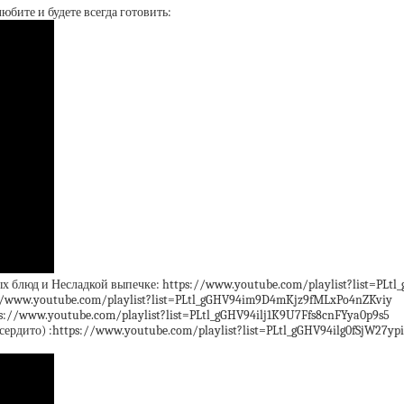
юбите и будете всегда готовить:
х блюд и Несладкой выпечке: https://www.youtube.com/playlist?list=PLt
s://www.youtube.com/playlist?list=PLtl_gGHV94im9D4mKjz9fMLxPo4nZKviy
s://www.youtube.com/playlist?list=PLtl_gGHV94ilj1K9U7Ffs8cnFYya0p9s5
дито) :https://www.youtube.com/playlist?list=PLtl_gGHV94ilg0fSjW27y