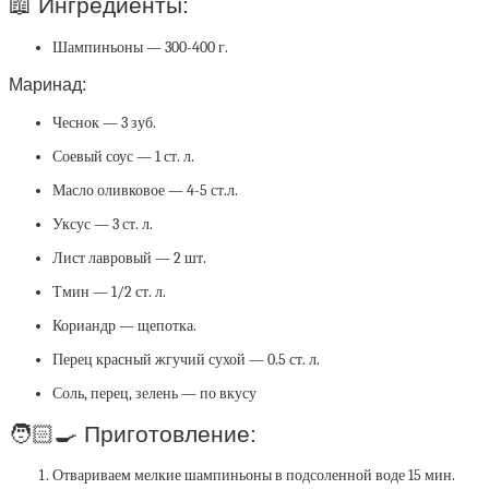
📖 Ингредиенты:⁣
Шампиньоны — 300-400 г.
Маринад:⁣
Чеснок — 3 зуб.⁣
Соевый соус — 1 ст. л.⁣
Масло оливковое — 4-5 ст.л.⁣
Уксус — 3 ст. л.⁣
Лист лавровый — 2 шт⁣.
Тмин — 1/2 ст. л.⁣
Кориандр — щепотка.⁣
Перец красный жгучий сухой — 0.5 ст. л.
Соль, перец, зелень — по вкусу
🧑🏻‍🍳 Приготовление:⁣
Отвариваем мелкие шампиньоны в подсоленной воде 15 мин.⁣