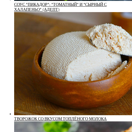
СОУС *ПИКАДОР*: *ТОМАТНЫЙ* И *СЫРНЫЙ С
ХАЛАПЕНЬО* (АДЕПТ)
ТВОРОЖОК СО ВКУСОМ ТОПЛЁНОГО МОЛОКА