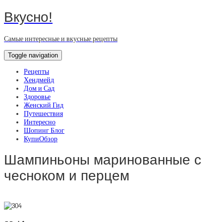
Вкусно!
Самые интересные и вкусные рецепты
Toggle navigation
Рецепты
Хендмейд
Дом и Сад
Здоровье
Женский Гид
Путешествия
Интересно
Шопинг Блог
КупиОбзор
Шампиньоны маринованные с
чесноком и перцем