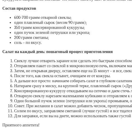
Состав продуктов
600-700 грамм отварной свеклы;
один плавленый сырок (весом 90 грамм);
350 грамм консервированной кукурузы;
один пучок зеленой петрушки или укропа;
200 грамм сметаны;
соль – по вкусу.
Салат на каждый день: пошаговый процесс приготовления
Свеклу лучше отварить заранее или сделать это быстрым способом,
Отправляем пакет со свеклой в микроволновую печь, включаем ма
Затем, не открывая дверцу, оставляем еще на 15 минут – и все, све
После того, как свекла остынет, очищаем ее от кожуры.
А дальше все просто: начинаем собирать салат в глубоком салатник
Натираем сразу в миску, на крупной терке, плавленый сырок («Др
Консервированную кукурузу откидываем на ситечко и даем стечь 
Отварную свеклу нарезаем маленькими кубиками и отправляем к 
Один большой пучок зелени (петрушки или укропа) промываем, о
Совет. При желании в салат можно добавить чеснок, пропущенный 
Солим по вкусу, заправляем сметаной (лучше густой) и все тщате
Для заправки, если вы на диете, можно использовать также густой
Приятного аппетита!