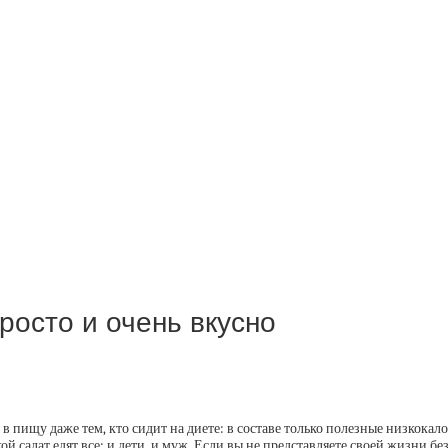
росто и очень вкусно
ь в пищу даже тем, кто сидит на диете: в составе только полезные низкок
й салат едят все: и дети, и муж. Если вы не представляете своей жизни без