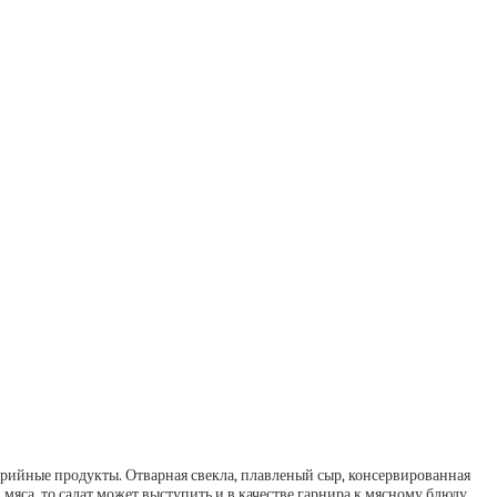
алорийные продукты. Отварная свекла, плавленый сыр, консервированная
 мяса, то салат может выступить и в качестве гарнира к мясному блюду.