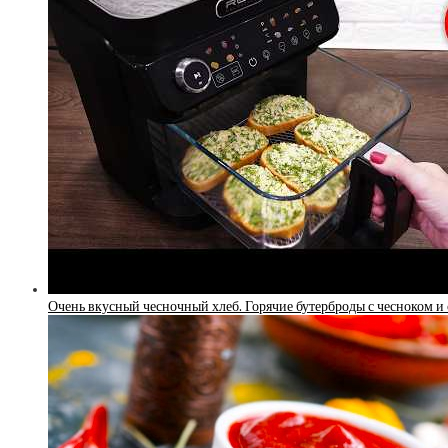
Очень вкусный чесночный хлеб. Горячие бутерброды с чесноком и