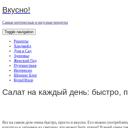
Вкусно!
Самые интересные и вкусные рецепты
Toggle navigation
Рецепты
Хендмейд
Дом и Сад
Здоровье
Женский Гид
Путешествия
Интересно
Шопинг Блог
КупиОбзор
Салат на каждый день: быстро, п
Все на самом деле очень быстро, просто и вкусно. Его можно употреблят
кукуруза и заправки из сметаны: что может быть лучше? В моей семье тако