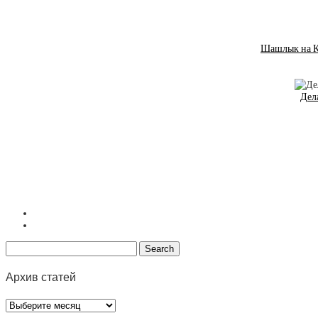
Шашлык на Ка
Дел
Архив статей
Архив
статей