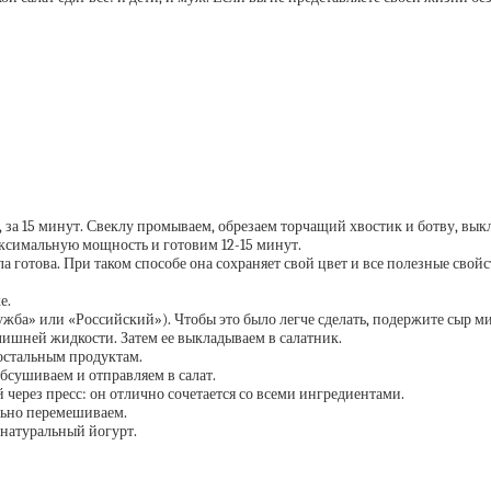
 за 15 минут. Свеклу промываем, обрезаем торчащий хвостик и ботву, выкл
ксимальную мощность и готовим 12-15 минут.
кла готова. При таком способе она сохраняет свой цвет и все полезные свойс
е.
ужба» или «Российский»). Чтобы это было легче сделать, подержите сыр ми
лишней жидкости. Затем ее выкладываем в салатник.
остальным продуктам.
бсушиваем и отправляем в салат.
через пресс: он отлично сочетается со всеми ингредиентами.
льно перемешиваем.
 натуральный йогурт.