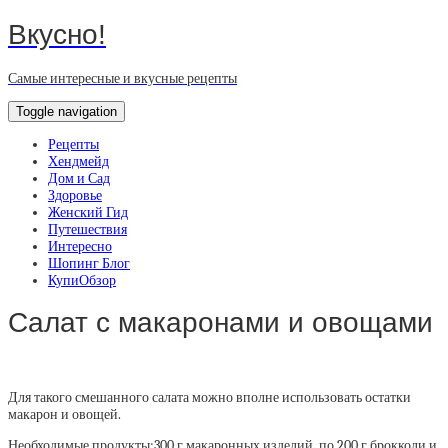
Вкусно!
Самые интересные и вкусные рецепты
Toggle navigation
Рецепты
Хендмейд
Дом и Сад
Здоровье
Женский Гид
Путешествия
Интересно
Шопинг Блог
КупиОбзор
Салат с макаронами и овощами
Для такого смешанного салата можно вполне использовать остатки
макарон и овощей.
Необходимые продукты:
300 г макаронных изделий, по 200 г брокколи и