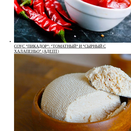
СОУС *ПИКАДОР*: *ТОМАТНЫЙ* И *СЫРНЫЙ С
ХАЛАПЕНЬО* (АДЕПТ)