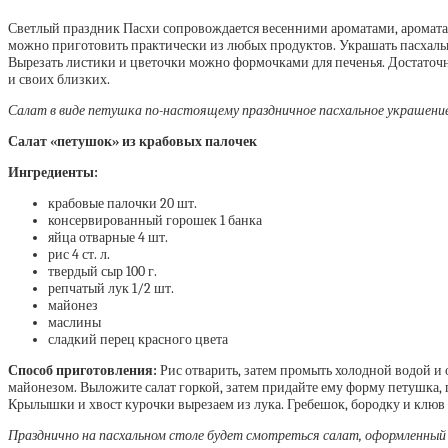
Светлый праздник Пасхи сопровождается весенними ароматами, аромата
можно приготовить практически из любых продуктов. Украшать пасхальные
Вырезать листики и цветочки можно формочками для печенья. Достаточно
и своих близких.
Салат в виде петушка по-настоящему праздничное пасхальное украшени
Салат «петушок» из крабовых палочек
Ингредиенты:
крабовые палочки 20 шт.
консервированный горошек 1 банка
яйца отварные 4 шт.
рис 4 ст. л.
твердый сыр 100 г.
репчатый лук 1/2 шт.
майонез
маслины
сладкий перец красного цвета
Способ приготовления:
Рис отварить, затем промыть холодной водой и 
майонезом. Выложите салат горкой, затем придайте ему форму петушка, 
Крылышки и хвост курочки вырезаем из лука. Гребешок, бородку и клюв ф
Празднично на пасхальном столе будет смотреться салат, оформленный в