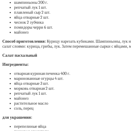
шампиньоны 200 г.
репчатый лук 1 шт.
плавленый сыр 2 шт.
яйца отварные 2 шт.
чеснок 2 зубчика
помидоры черри 6 шт.
майонез
Способ приготовления:
Курицу нарезать кубиками. Шампиньоны, лук нар
салат слоями: курица, грибы, лук. Затем перемешанные сырки с яйцами
Салат пасхальный
Ингредиенты:
отварная куриная печенка 400 г.
маринованные огурцы 4 шт.
яйца отварные 3 шт.
морковь отварная 2 шт.
репчатый лук 1 шт.
майонез
растительное масло
соль, перец
для украшения:
перепелиные яйца