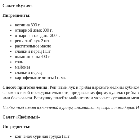
Салат «Кулич»
Ингредиенты:
ветчина 300 г.
отварной язык 300 г.
отварная говядина 300 г.
репчатый лук 2 шт.
растительное масло
сладкий перец 1 шт.
шампиньоны 300 г.
соль
майонез
сладкий перец
картофельные чипсы 1 пачка
Способ приготовления:
Репчатый лук и грибы нарежьте мелким кубиком
слоями в такой последовательности, придавая ему форму кулича: грибы, 
ими бока салата. Верхушку полейте майонезом и украсьте кусочками мелк
Необычный салат из копченой курицы, шампиньонов, сыра и помидоров. И
Салат «Любимый»
Ингредиенты:
копченая куриная грудка 1 шт.