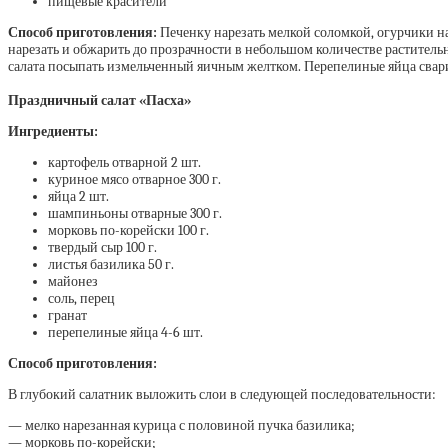
пищевые красители
Способ приготовления:
Печенку нарезать мелкой соломкой, огурчики на
нарезать и обжарить до прозрачности в небольшом количестве растительн
салата посыпать измельченный яичным желтком. Перепелиные яйца сварит
Праздничный салат «Пасха»
Ингредиенты:
картофель отварной 2 шт.
куриное мясо отварное 300 г.
яйца 2 шт.
шампиньоны отварные 300 г.
морковь по-корейски 100 г.
твердый сыр 100 г.
листья базилика 50 г.
майонез
соль, перец
гранат
перепелиные яйца 4-6 шт.
Способ приготовления:
В глубокий салатник выложить слои в следующей последовательности:
— мелко нарезанная курица с половиной пучка базилика;
— морковь по-корейски;