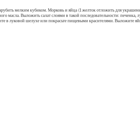
рубить мелким кубиком. Морковь и яйца (1 желток отложить для украшения
ого масла. Выложить салат слоями в такой последовательности: печенка, 
е в луковой шелухе или покрасьте пищевыми красителями. Выложите яйца п