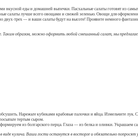
ми вкусной еды и домашней выпечки. Пасхальные салаты готовят из самы
 салаты лучше всего овощами и свежей зеленью. Овощи для оформления вар
 двух-трех — и ваши салаты будут на высоте! Проявите немного фантазии
е. Таким образом, можно оформить любой смешанный салат, мы предлагае
обсушить. Нарежьте кубиками крабовые палочки и яйца. Измельчите лук. Со
посыпьте тертым сыром.
ормируем из болгарского перца. Глаза — из белка и оливки. Украшаем сал
 виде кулича. Ваши гости останутся в восторге и обязательно попросят у