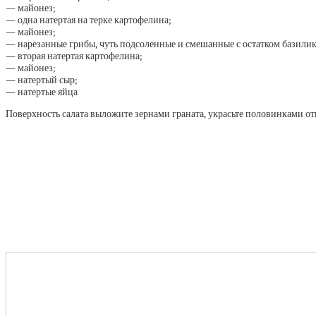
— майонез;
— одна натертая на терке картофелина;
— майонез;
— нарезанные грибы, чуть подсоленные и смешанные с остатком базилик
— вторая натертая картофелина;
— майонез;
— натертый сыр;
— натертые яйца
Поверхность салата выложите зернами граната, украсьте половинками о