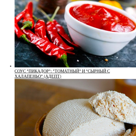
СОУС *ПИКАДОР*: *ТОМАТНЫЙ* И *СЫРНЫЙ С
ХАЛАПЕНЬО* (АДЕПТ)