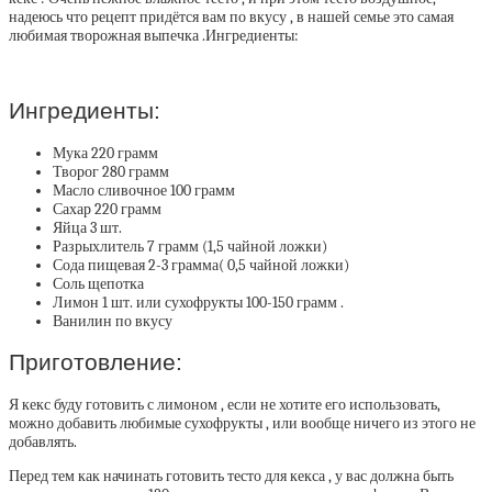
надеюсь что рецепт придётся вам по вкусу , в нашей семье это самая
любимая творожная выпечка .Ингредиенты:
Ингредиенты:
Мука 220 грамм
Творог 280 грамм
Масло сливочное 100 грамм
Сахар 220 грамм
Яйца 3 шт.
Разрыхлитель 7 грамм (1,5 чайной ложки)
Сода пищевая 2-3 грамма( 0,5 чайной ложки)
Соль щепотка
Лимон 1 шт. или сухофрукты 100-150 грамм .
Ванилин по вкусу
Приготовление:
Я кекс буду готовить с лимоном , если не хотите его использовать,
можно добавить любимые сухофрукты , или вообще ничего из этого не
добавлять.
Перед тем как начинать готовить тесто для кекса , у вас должна быть