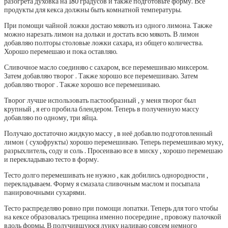
разогрета духовка на 180 градусов и также подготовьте форму. Все
продукты для кекса должны быть комнатной температуры.
При помощи чайной ложки достаю мякоть из одного лимона. Также
можно нарезать лимон на дольки и достать всю мякоть. В лимон
добавляю полторы столовые ложки сахара, из общего количества.
Хорошо перемешаю и пока оставляю.
Сливочное масло соединяю с сахаром, все перемешиваю миксером.
Затем добавляю творог . Также хорошо все перемешиваю. Затем
добавляю творог . Также хорошо все перемешиваю.
Творог лучше использовать пастообразный , у меня творог был
крупный , я его пробила блендером. Теперь в полученную массу
добавляю по одному, три яйца.
Получаю достаточно жидкую массу , в неё добавлю подготовленный
лимон ( сухофрукты) хорошо перемешиваю. Теперь перемешиваю муку,
разрыхлитель, соду и соль . Просеиваю все в миску , хорошо перемешаю
и перекладываю тесто в форму.
Тесто долго перемешивать не нужно , как добились однородности ,
перекладываем. Форму я смазала сливочным маслом и посыпала
панировочными сухарями.
Тесто распределяю ровно при помощи лопатки. Теперь для того чтобы
на кексе образовалась трещина именно посередине , провожу палочкой
вдоль формы. В получившуюся лунку наливаю совсем немного