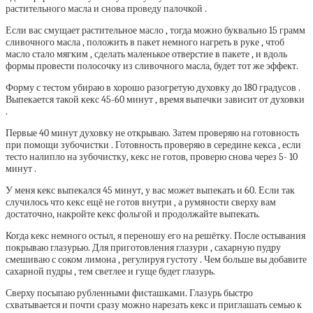
растительного масла и снова проведу палочкой .
Если вас смущает растительное масло , тогда можно буквально 15 грамм
сливочного масла , положить в пакет немного нагреть в руке , чтоб
масло стало мягким , сделать маленькое отверстие в пакете , и вдоль
формы провести полосочку из сливочного масла, будет тот же эффект.
Форму с тестом убираю в хорошо разогретую духовку до 180 градусов .
Выпекается такой кекс 45-60 минут , время выпечки зависит от духовки
.
Первые 40 минут духовку не открываю. Затем проверяю на готовность
при помощи зубочистки . Готовность проверяю в середине кекса , если
тесто налипло на зубочистку, кекс не готов, проверю снова через 5- 10
минут .
У меня кекс выпекался 45 минут, у вас может выпекать и 60. Если так
случилось что кекс ещё не готов внутри , а румяности сверху вам
достаточно, накройте кекс фольгой и продолжайте выпекать.
Когда кекс немного остыл, я переношу его на решётку. После остывания
покрываю глазурью. Для приготовления глазури , сахарную пудру
смешиваю с соком лимона , регулируя густоту . Чем больше вы добавите
сахарной пудры , тем светлее и гуще будет глазурь.
Сверху посыпаю рубленными фисташками. Глазурь быстро
схватывается и почти сразу можно нарезать кекс и приглашать семью к