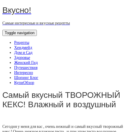
Вкусно!
Самые интересные и вкусные рецепты
Toggle navigation
Рецепты
Хендмейд
Дом и Сад
Здоровье
Женский Гид
Путешествия
Интересно
Шопинг Блог
КупиОбзор
Самый вкусный ТВОРОЖНЫЙ
КЕКС! Влажный и воздушный
Сегодня у меня для вас , очень нежный и самый вкусный творожный
кекс ! Очень нежное влажное тесто , и при этом тесто воздушное,