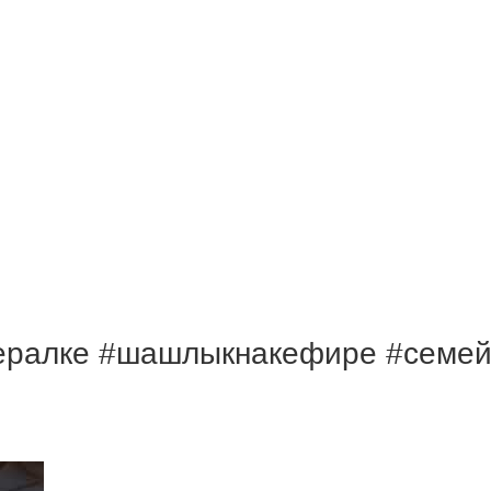
алке #шашлыкнакефире #семейна