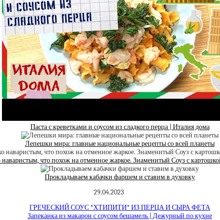
Паста с креветками и соусом из сладкого перца | Италия дома
Лепешки мира: главные национальные рецепты со всей планеты
 наваристым, что похож на отменное жаркое. Знаменитый Соуз с картошко
Прокладываем кабачки фаршем и ставим в духовку
29.04.2023
ГРЕЧЕСКИЙ СОУС *ХТИПИТИ* ИЗ ПЕРЦА И СЫРА ФЕТА
Запеканка из макарон с соусом бешамель | Дежурный по кухне