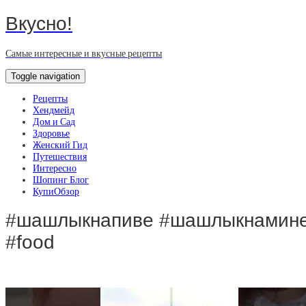
Вкусно!
Самые интересные и вкусные рецепты
Toggle navigation
Рецепты
Хендмейд
Дом и Сад
Здоровье
Женский Гид
Путешествия
Интересно
Шопинг Блог
КупиОбзор
#шашлыкнапиве #шашлыкнаминер
#food