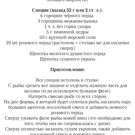
Специи (выход 52 г или 2 ст. л.):
6 горошин черного перца
3 горошины можжевельника
1 ч. л. без горки сахара
5 г лимонной цедры
50 г крупной морской соли
20 шт розового перца (растолочь + столько же для посыпки
сверху)
Щепотка молотого душистого перца
Щепотка сушеного укропа
Приготовление:
Все специи истолочь в ступке.
С рыбы срезать все лишнее и отделить нужную часть для
засолки (если используете большое филе).
Натереть смесью рыбу со всех сторон.
На дно формы, в которой будет солиться рыба, насыпать пару
больших щепоток посолочной смеси и добавить немного
розового перца.
Сверху уложить филе рыбы кожей вниз (это необходимо для
того, чтобы она не соприкасалась с дном).
Сверху полностью засыпать сухим укропом, также добавить
посолочной смеси и розового перца.