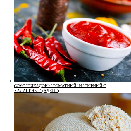
СОУС *ПИКАДОР*: *ТОМАТНЫЙ* И *СЫРНЫЙ С
ХАЛАПЕНЬО* (АДЕПТ)