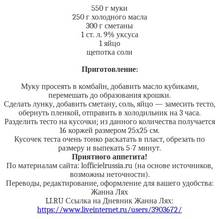
550 г муки
250 г холодного масла
300 г сметаны
1 ст. л. 9% уксуса
1 яйцо
щепотка соли
Приготовление:
Муку просеять в комбайн, добавить масло кубиками,
перемешать до образования крошки.
Сделать лунку, добавить сметану, соль, яйцо — замесить тесто,
обернуть пленкой, отправить в холодильник на 3 часа.
Разделить тесто на кусочки; из данного количества получается
16 коржей размером 25х25 см.
Кусочек теста очень тонко раскатать в пласт, обрезать по
размеру и выпекать 5-7 минут.
Приятного аппетита!
По материалам сайта: lofficielrussia.ru (на основе источников,
возможны неточности).
Переводы, редактирование, оформление для вашего удобства:
Жанна Лях
LI.RU Ссылка на Дневник Жанна Лях:
https://www.liveinternet.ru/users/3903672/