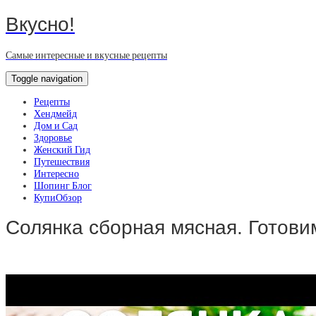
Вкусно!
Самые интересные и вкусные рецепты
Toggle navigation
Рецепты
Хендмейд
Дом и Сад
Здоровье
Женский Гид
Путешествия
Интересно
Шопинг Блог
КупиОбзор
Солянка сборная мясная. Готови