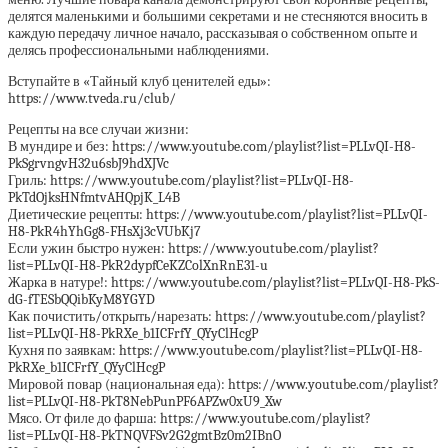
делятся маленькими и большими секретами и не стесняются вносить в
каждую передачу личное начало, рассказывая о собственном опыте и
делясь профессиональными наблюдениями.
Вступайте в «Тайный клуб ценителей еды»:
https://www.tveda.ru/club/
Рецепты на все случаи жизни:
В мундире и без: https://www.youtube.com/playlist?list=PLLvQI-H8-
PkSgrvngvH32u6sbJ9hdXJVc
Гриль: https://www.youtube.com/playlist?list=PLLvQI-H8-
PkTdOjksHNfmtvAHQpjK_L4B
Диетические рецепты: https://www.youtube.com/playlist?list=PLLvQI-
H8-PkR4hYhGg8-FHsXj3cVUbKj7
Если ужин быстро нужен: https://www.youtube.com/playlist?
list=PLLvQI-H8-PkR2dypfCeKZColXnRnE31-u
Жарка в натуре!: https://www.youtube.com/playlist?list=PLLvQI-H8-PkS-
dG-fTESbQQibKyM8YGYD
Как почистить/открыть/нарезать: https://www.youtube.com/playlist?
list=PLLvQI-H8-PkRXe_b1ICFrfY_QYyClHcgP
Кухня по заявкам: https://www.youtube.com/playlist?list=PLLvQI-H8-
PkRXe_b1ICFrfY_QYyClHcgP
Мировой повар (национальная еда): https://www.youtube.com/playlist?
list=PLLvQI-H8-PkT8NebPunPF6APZw0xU9_Xw
Мясо. От филе до фарша: https://www.youtube.com/playlist?
list=PLLvQI-H8-PkTNQVFSv2G2gmtBz0m2IBnO