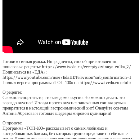
Готовим свиная рулька. Ингредиенты, способ приготовления,
пошаговые рецепты: https://www.tveda.ru/recepty/svinaya-rulka_2/
Подписаться на «ЕДА»:
https://www.youtube.com/user/EdaHDTelevision?sub_confirmation=1
Полная версия программы «ТОП-100» на https://www.tveda.ru/club/
О рецепте:
Сложно испортить то, что заведомо вкусно. Но можно сделать это
гораздо вкуснее! И тогда просто вкусная запечённая свиная рулька
превратится в настоящий гастрономический хит! Следуйте советам
Антона Абрезова и готовьте шедевры мировой кулинарии!
О проекте:
Программа «ТОП-100» рассказывает о самых любимых и
востребованных блюдах, без которых трудно представить себе наше
меню. Лучшие повара канала демонстрируют свои коронные рецепты,