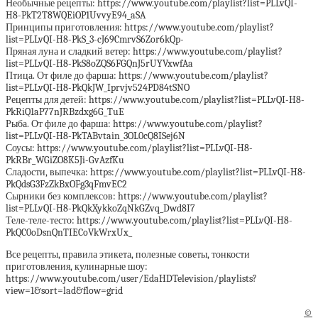
Необычные рецепты: https://www.youtube.com/playlist?list=PLLvQI-
H8-PkT2T8WQEiOP1UvvyE94_aSA
Принципы приготовления: https://www.youtube.com/playlist?
list=PLLvQI-H8-PkS_3-cJ69CmrvS6Zor6kQp-
Пряная луна и сладкий ветер: https://www.youtube.com/playlist?
list=PLLvQI-H8-PkS8oZQS6FGQnJ5rUYVxwfAa
Птица. От филе до фарша: https://www.youtube.com/playlist?
list=PLLvQI-H8-PkQkJW_Iprvjv524PD84tSNO
Рецепты для детей: https://www.youtube.com/playlist?list=PLLvQI-H8-
PkRiQ1aP77nJRBzdxg6G_TuE
Рыба. От филе до фарша: https://www.youtube.com/playlist?
list=PLLvQI-H8-PkTABvtain_3OL0cQ8ISej6N
Соусы: https://www.youtube.com/playlist?list=PLLvQI-H8-
PkRBr_WGiZO8K5Ji-GvAzfKu
Сладости, выпечка: https://www.youtube.com/playlist?list=PLLvQI-H8-
PkQdsG3FzZkBxOFg3qFmvEC2
Сырники без комплексов: https://www.youtube.com/playlist?
list=PLLvQI-H8-PkQkXykkoZqNkGZvq_Dwd8I7
Теле-теле-тесто: https://www.youtube.com/playlist?list=PLLvQI-H8-
PkQC0oDsnQnTIECoVkWrxUx_
Все рецепты, правила этикета, полезные советы, тонкости
приготовления, кулинарные шоу:
https://www.youtube.com/user/EdaHDTelevision/playlists?
view=1&sort=lad&flow=grid
©