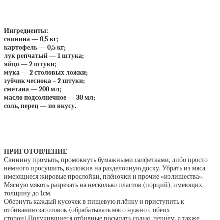
Ингредиенты:
свинина — 0,5 кг;
картофель — 0,5 кг;
лук репчатый — 1 штука;
яйцо — 2 штуки;
мука — 2 столовых ложки;
зубчик чеснока – 2 штуки;
сметана — 200 мл;
масло подсолнечное — 30 мл;
соль, перец — по вкусу.
ПРИГОТОВЛЕНИЕ
Свинину промыть, промокнуть бумажными салфетками, либо просто
немного просушить, выложив на разделочную доску. Убрать из мяса
имеющиеся жировые прослойки, плёночки и прочие «излишества».
Мясную мякоть разрезать на несколько пластов (порций), имеющих
толщину до 1см.
Обернуть каждый кусочек в пищевую плёнку и приступить к
отбиванию заготовок (обрабатывать мясо нужно с обеих
сторон).Получившиеся отбивные посыпать солью, перцем, а также