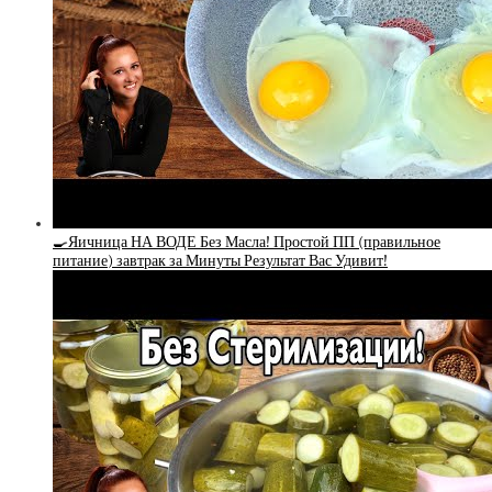
🍳Яичница НА ВОДЕ Без Масла! Простой ПП (правильное
питание) завтрак за Минуты Результат Вас Удивит!