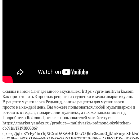
Ссылка на мой Сайт где много вкусняшек: https://pro-multivarka.com
Как приготовить 3 простых рецепта из тушенки в мультиварке вкусно.
В рецепте мультиварка Редмонд, а ниже рецепты для мультиварки
просто на каждый день. Вы можете пользоваться любой мультиваркой и
готовить в тефаль, поларис или мулинекс, а так же панасоник и т.д.
Подробнее о Redmond, отзывы пользователей читайте тут:
https://market.yandex.ru/product—multivarka-redmond-skykitchen-
cb391s/1719380886?
cpc=sj2jqbdZYrEy4fnYhjXtCruDAXAzGHI3E7OQhtv3ezuuG_jk1nRmycXHk
yaC1PIcmhf43j8LV6geNh3A8pQn75tYLFd5Z7JIiLRpPVpw45FbYkKEnojG5Zr