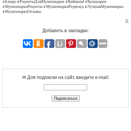
#Блюдо #РецептыДляМультиварки #Redmond #Кулинария
#МультиваркаРецепты #МультиваркаРедмонд #ЛучшаяМультиварка
#МультиваркаОтзывы
©
Добавить в закладки:
✉ Для подписки на сайт, введите e-mail: