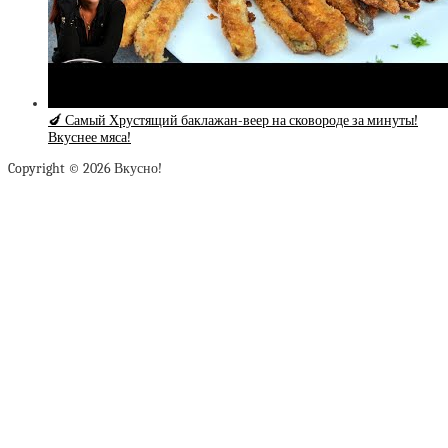
🍆 Самый Хрустящий баклажан-веер на сковороде за минуты!
Вкуснее мяса!
Copyright © 2026 Вкусно!