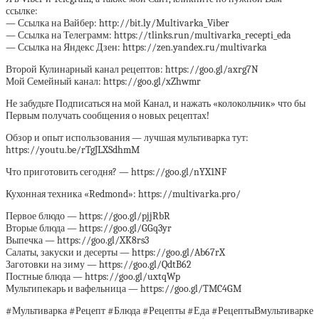
ссылке:
— Ссылка на Вайбер: http://bit.ly/Multivarka_Viber
— Ссылка на Телеграмм: https://tlinks.run/multivarka_recepti_eda
— Ссылка на Яндекс Дзен: https://zen.yandex.ru/multivarka
Второй Кулинарный канал рецептов: https://goo.gl/axrg7N
Мой Семейный канал: https://goo.gl/xZhwmr
Не забудьте Подписаться на мой Канал, и нажать «колокольчик» что бы
Первым получать сообщения о новых рецептах!
Обзор и опыт использования — лучшая мультиварка тут:
https://youtu.be/rTgJLXSdhmM
Что приготовить сегодня? — https://goo.gl/nYX1NF
Кухонная техника «Redmond»: https://multivarka.pro/
Первое блюдо — https://goo.gl/pjjRbR
Вторые блюда — https://goo.gl/GGq3yr
Выпечка — https://goo.gl/XK8rs3
Салаты, закуски и десерты — https://goo.gl/Ab67rX
Заготовки на зиму — https://goo.gl/QdtB62
Постные блюда — https://goo.gl/uxtqWp
Мультипекарь и вафельница — https://goo.gl/TMC4GM
#Мультиварка #Рецепт #Блюда #Рецепты #Еда #РецептыВмультиварке