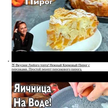
🍑 Вкуснее Любого торта! Нежный Кремовый Пирог с
персиками. Простой рецепт персикового пирога.