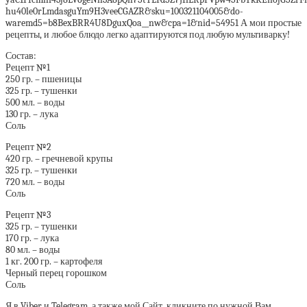
hu40le0rLmdasguYm9H3veeCGAZR&sku=100321104005&do-
waremd5=b8BexBRR4U8DguxQoa__nw&cpa=1&nid=54951 А мои простые
рецепты, и любое блюдо легко адаптируются под любую мультиварку!
Состав:
Рецепт №1
250 гр. – пшеницы
325 гр. – тушенки
500 мл. – воды
130 гр. – лука
Соль
Рецепт №2
420 гр. – гречневой крупы
325 гр. – тушенки
720 мл. – воды
Соль
Рецепт №3
325 гр. – тушенки
170 гр. – лука
80 мл. – воды
1 кг. 200 гр. – картофеля
Черный перец горошком
Соль
Я в Viber и Telegram, а также мой Сайт, кликните по нужной Вам