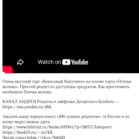
Очень вкусный торт «Кокосовый Капучино» на основе торта «Птичье
молоко». Простой рецепт из доступных продуктов. Как приготовить
необычное Птичье молоко.
КАНАЛ АНДРЕЯ Рецепты и лайфхаки Десертного Бунбича —
https://zen.yandex.ru/dkk
Заказать нашу первую книгу «100 лучших рецептов»: (в России и по
всему миру) можно здесь:
https://www.labirint.ru/books/691941/?p=28073 Лабиринт
https://book24.ru/~ua7kX
Читай-город https://vk.cc/9gt0d3