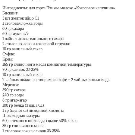
Ингредиенты: для торта Птичье молоко «Кокосовое капучино»
Бисквит:
3 шт желток яйцо С1
1 столовая ложка воды
60 гр сахара
60 гр муки в/с
1 чайная ложка ванильного сахара
2 столовых ложки кокосовой стружки
10 гр ванильный сахар
Суфле:
Крем:
165 гр сливочного масла комнатной температуры
70 гр сливок 33-35%
10 гр ванильный сахар
2 чайных ложки растворимого кофе + 2 чайных ложки воды
Меренга:
390 гр сахара
240 гр воды
8 гр агар-агар
100 гр белка (3 яйца С1)
1 гр (щепотка) лимонной кислоты
Шоколадная глазурь:
60 гр темного шоколада свыше 50% какао
35 гр сливочного масла
1 столовая ложка сливок 33-35%