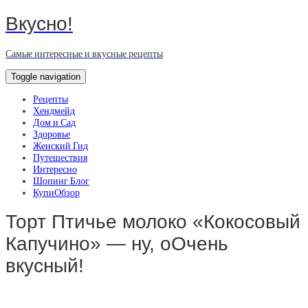
Вкусно!
Самые интересные и вкусные рецепты
Toggle navigation
Рецепты
Хендмейд
Дом и Сад
Здоровье
Женский Гид
Путешествия
Интересно
Шопинг Блог
КупиОбзор
Торт Птичье молоко «Кокосовый
Капучино» — ну, оОчень
вкусный!