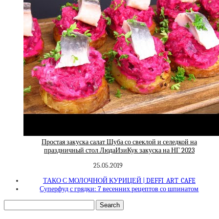
Простая закуска салат Шуба со свеклой и селедкой на
праздничный стол ЛюдаИзиКук закуска на НГ 2023
25.05.2019
ТАКО С МОЛОЧНОЙ КУРИЦЕЙ | DEFFI_ART_CAFE
Суперфуд с грядки: 7 весенних рецептов со шпинатом