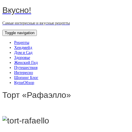
Вкусно!
Самые интересные и вкусные рецепты
Toggle navigation
Рецепты
Хендмейд
Дом и Сад
Здоровье
Женский Гид
Путешествия
Интересно
Шопинг Блог
КупиОбзор
Торт «Рафаэлло»