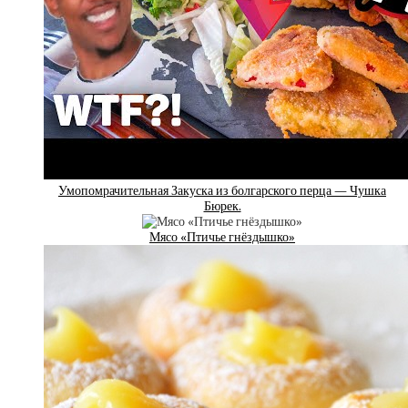
Умопомрачительная Закуска из болгарского перца — Чушка
Бюрек.
Мясо «Птичье гнёздышко»