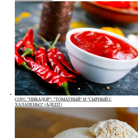
СОУС *ПИКАДОР*: *ТОМАТНЫЙ* И *СЫРНЫЙ С
ХАЛАПЕНЬО* (АДЕПТ)