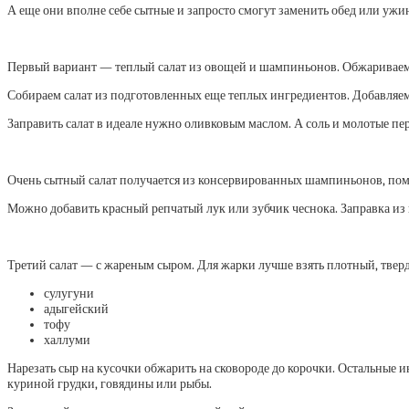
А еще они вполне себе сытные и запросто смогут заменить обед или ужи
Первый вариант — теплый салат из овощей и шампиньонов. Обжариваем 
Собираем салат из подготовленных еще теплых ингредиентов. Добавляе
Заправить салат в идеале нужно оливковым маслом. А соль и молотые пер
Очень сытный салат получается из консервированных шампиньонов, поми
Можно добавить красный репчатый лук или зубчик чеснока. Заправка из й
Третий салат — с жареным сыром. Для жарки лучше взять плотный, тверд
сулугуни
адыгейский
тофу
халлуми
Нарезать сыр на кусочки обжарить на сковороде до корочки. Остальные 
куриной грудки, говядины или рыбы.