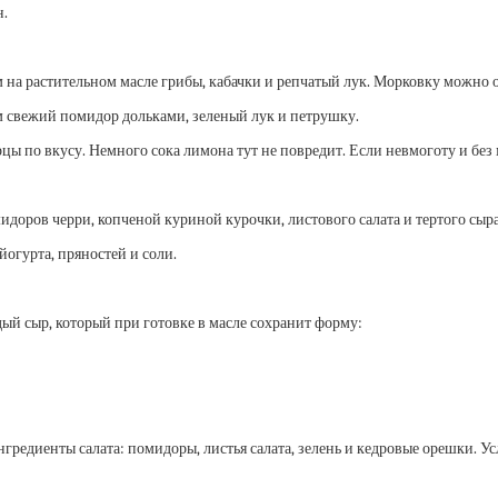
н.
на растительном масле грибы, кабачки и репчатый лук. Морковку можно 
м свежий помидор дольками, зеленый лук и петрушку.
цы по вкусу. Немного сока лимона тут не повредит. Если невмоготу и без 
доров черри, копченой куриной курочки, листового салата и тертого сыра
огурта, пряностей и соли.
ый сыр, который при готовке в масле сохранит форму:
ингредиенты салата: помидоры, листья салата, зелень и кедровые орешки. 