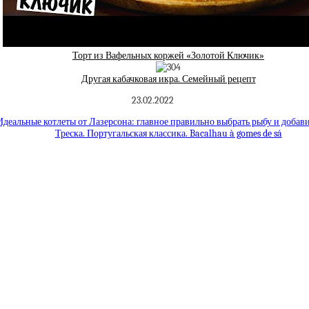
Торт из Вафельных коржей «Золотой Ключик»
Другая кабачковая икра. Семейный рецепт
23.02.2022
Идеальные котлеты от Лазерсона: главное правильно выбрать рыбу и добав
Треска. Португальская классика. Bacalhau à gomes de sá