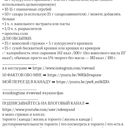
использовать цельнозерновую)
▪️ 10-15 г пшеничных отрубей
▪️ 50 г сахара (я использую 25 г сахарозаменителя) / можете добавлять
больше
▪️ 1 ч. л. ванильного экстракта или пасты
▪️ 1/3 ч. л. разрыхлителя
▪️ щепотка соли
ДЛЯ ОБСЫПКИ:
▪️ 25 г кокосовой стружки + 5 г кукурузного крахмала
▪️ 25 г сухой бисквитной крошки или крошки из крекеров
✅ калорийность этих сырников 142 ккал /100 г (без кокосового масла 117
ккал!), обычных просто на 5% твороге без масла — 183 ккал / 100 г.
________________________
я в инстаграме ➡️ https://www.instagram.com/vsevsad
50 ФАКТОВ ОБО МНЕ ➡️ https://youtu.be/W81kDrsqnxw
МОЙ ПЕРЕЕЗД В КАНАДУ ➡️ https://youtu.be/pw8_en06XX4
________________________
#cookingtime #vsevsad #кукингфан
_________________________
ПОДПИСЫВАЙТЕСЬ НА ВЛОГОВЫЙ КАНАЛ ➡️
https://www.youtube.com/user/ademyand
в моих стримах и влогах:
торонто | канада | жизнь в торонто | жизнь в канаде |
достопримечательности торонто | что посмотреть в торонто | что есть в