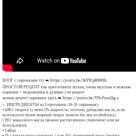
ВЛОГ с сырниками тут ➡️ https://youtu.be/1kV9Cp8SWHc
ПРОСТОЙ РЕЦЕПТ как приготовить легкие, очень вкусные и нежные
сырники / творожники в духовке | пп рецепт
мамин рецепт сырников здесь ➡️ https://youtu.be/YHcFuouXg-s
✅ ИНГРЕДИЕНТЫ на 1 противень (14-15 сырников):
▪️ 500 г творога (у меня 1% жирности, поэтому добавляю масло, если
используете более жирный творог можете без масла обойтись)
▪️ 20 г кокосового масла (можно растопленное сливочное) или не
использовать
▪️ 1 яйцо
▪️ 35 г кукурузного крахмала / или 50 г пшеничной муки (можно