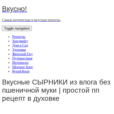
Вкусно!
Самые интересные и вкусные рецепты
Toggle navigation
Рецепты
Хендмейд
Дом и Сад
Здоровье
Женский Гид
Путешествия
Интересно
Шопинг Блог
КупиОбзор
Вкусные СЫРНИКИ из влога без
пшеничной муки | простой пп
рецепт в духовке