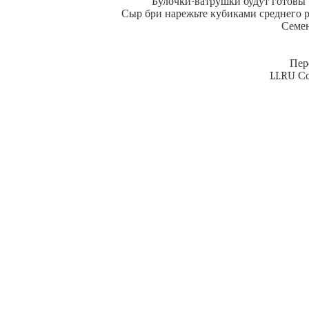
Булочки-ватрушки будут готовы ч
Сыр бри нарежьте кубиками среднего 
Семен
Пер
LI.RU С