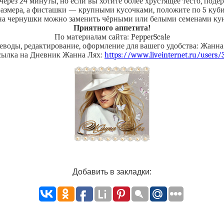
ерез 24 минуты, но если вы хотите более хрустящее тесто, поде
размера, а фисташки — крупными кусочками, положите по 5 куби
а чернушки можно заменить чёрными или белыми семенами ку
Приятного аппетита!
По материалам сайта: PepperScale
еводы, редактирование, оформление для вашего удобства: Жанна
сылка на Дневник Жанна Лях:
https://www.liveinternet.ru/users
Добавить в закладки: