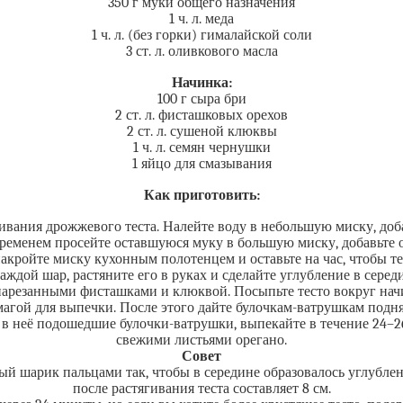
350 г муки общего назначения
1 ч. л. меда
1 ч. л. (без горки) гималайской соли
3 ст. л. оливкового масла
Начинка:
100 г сыра бри
2 ст. л. фисташковых орехов
2 ст. л. сушеной клюквы
1 ч. л. семян чернушки
1 яйцо для смазывания
Как приготовить:
вания дрожжевого теста. Налейте воду в небольшую миску, доба
временем просейте оставшуюся муку в большую миску, добавьте 
накройте миску кухонным полотенцем и оставьте на час, чтобы те
каждой шар, растяните его в руках и сделайте углубление в сере
о нарезанными фисташками и клюквой. Посыпьте тесто вокруг н
агой для выпечки. После этого дайте булочкам-ватрушкам подня
ьте в неё подошедшие булочки-ватрушки, выпекайте в течение 24–2
свежими листьями орегано.
Совет
й шарик пальцами так, чтобы в середине образовалось углублен
после растягивания теста составляет 8 см.