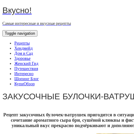
Вкусно!
Самые интересные и вкусные рецепты
Toggle navigation
Рецепты
Хендмейд
Дом и Сад
Здоровье
Женский Гид
Путешествия
Интересно
Шопинг Блог
КупиОбзор
ЗАКУСОЧНЫЕ БУЛОЧКИ-ВАТРУ
Рецепт закусочных булочек-ватрушек пригодится в ситуация
сочетание ароматного сыра бри, сушёной клюквы и фист
уникальный вкус прекрасно подчёркивают и дополняют