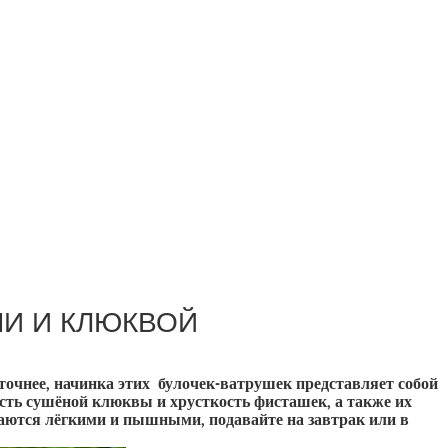
МИ И КЛЮКВОЙ
 точнее, начинка этих булочек-ватрушек представляет собой
ость сушёной клюквы и хрусткость фисташек, а также их
аются лёгкими и пышными, подавайте на завтрак или в