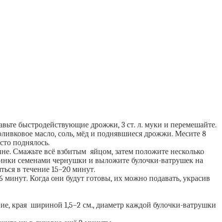
вьте быстродействующие дрожжи, 3 ст. л. муки и перемешайте.
оливковое масло, соль, мёд и поднявшиеся дрожжи. Месите 8
сто поднялось.
дине. Смажьте всё взбитым яйцом, затем положите несколько
ачинки семенами чернушки и выложите булочки-ватрушек на
ться в течение 15–20 минут.
6 минут. Когда они будут готовы, их можно подавать, украсив
ие, края шириной 1,5–2 см., диаметр каждой булочки-ватрушки