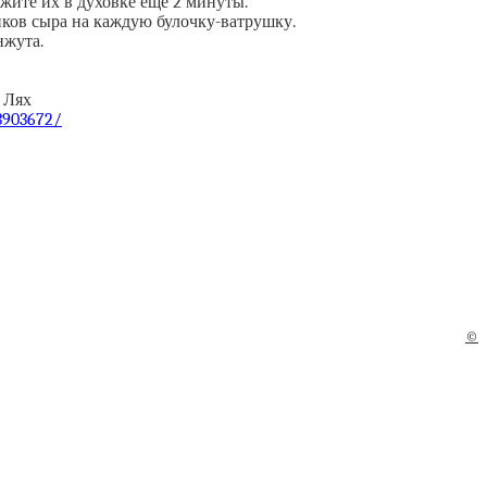
ржите их в духовке ещё 2 минуты.
ков сыра на каждую булочку-ватрушку.
нжута.
 Лях
/3903672/
©