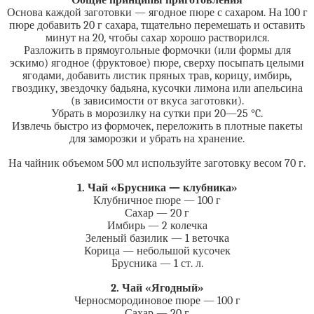
Общие принципы приготовления
Основа каждой заготовки — ягодное пюре с сахаром. На 100 г
пюре добавить 20 г сахара, тщательно перемешать и оставить
минут на 20, чтобы сахар хорошо растворился.
Разложить в прямоугольные формочки (или формы для
эскимо) ягодное (фруктовое) пюре, сверху посыпать целыми
ягодами, добавить листик пряных трав, корицу, имбирь,
гвоздику, звездочку бадьяна, кусочки лимона или апельсина
(в зависимости от вкуса заготовки).
Убрать в морозилку на сутки при 20—25 °C.
Извлечь быстро из формочек, переложить в плотные пакеты
для заморозки и убрать на хранение.
На чайник объемом 500 мл используйте заготовку весом 70 г.
1. Чай «Брусника — клубника»
Клубничное пюре — 100 г
Сахар — 20 г
Имбирь — 2 колечка
Зеленый базилик — 1 веточка
Корица — небольшой кусочек
Брусника — 1 ст. л.
2. Чай «Ягодный»
Черносмородиновое пюре — 100 г
Сахар — 20 г