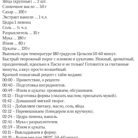
Яйца (крупные) … 2 шт.
Сливочное масло … 50 г
Сахар … 100 г
Экстракт ванили … 1 ч.л.
Цедра 1 лимона
Соль … ¼ ч.л.
Разрыхлитель … 10 г
Мука … 180 г
Изюм … 80 г
Цукаты … 120 г
Выпекать при температуре 180 градусов Цельсия 50-60 минут.
Быстрый творожный пирог с изюмом и цукатами. Нежный, ароматный,
праздничный, идеально к Пасхе и не только! Готовится за считанные
минуты, а вкус просто волшебный.
Краткий пошаговый рецепт с тайм-кодами:
00:00 – Приветствие, о рецепте.
00:40 – Подготовка ингредиентов.
00:49 – Изюм и цукаты: промываем, обсушиваем.
01:13 – Подготовка формы (смазать маслом, присыпать мукой).
01:42 – Домашний мягкий творог.
01:51 – Добавляем сметану, масло, соль, яйца.
02:12 – Перемешиваем (блендером или вручную).
02:24 – Цедра лимона, ваниль.
02:41 – Мука с разрыхлителем.
02:59 – Изюм и цукаты.
03:11 – Выкладываем в форму.
03:32 – Выпекаем при 180°C, 50–60 минут.