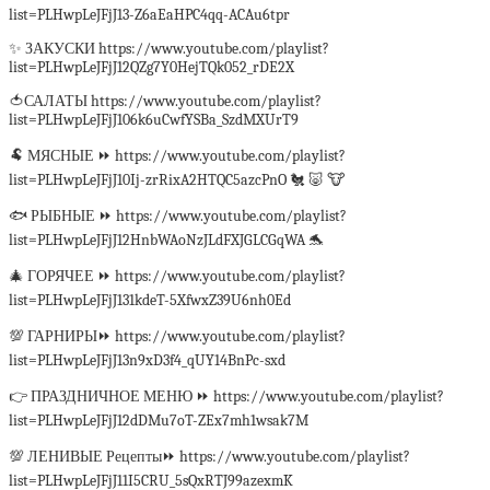
list=PLHwpLeJFjJ13-Z6aEaHPC4qq-ACAu6tpr
✨ ЗАКУСКИ https://www.youtube.com/playlist?
list=PLHwpLeJFjJ12QZg7Y0HejTQk052_rDE2X
🍅САЛАТЫ https://www.youtube.com/playlist?
list=PLHwpLeJFjJ106k6uCwfYSBa_SzdMXUrT9
🐏 МЯСНЫЕ ⏩ https://www.youtube.com/playlist?
list=PLHwpLeJFjJ10Ij-zrRixA2HTQC5azcPnO 🐔 🐷 🐮
🐟 РЫБНЫЕ ⏩ https://www.youtube.com/playlist?
list=PLHwpLeJFjJ12HnbWAoNzJLdFXJGLCGqWA 🐬
🎄 ГОРЯЧЕЕ ⏩ https://www.youtube.com/playlist?
list=PLHwpLeJFjJ131kdeT-5XfwxZ39U6nh0Ed
💯 ГАРНИРЫ⏩ https://www.youtube.com/playlist?
list=PLHwpLeJFjJ13n9xD3f4_qUY14BnPc-sxd
👉 ПРАЗДНИЧНОЕ МЕНЮ ⏩ https://www.youtube.com/playlist?
list=PLHwpLeJFjJ12dDMu7oT-ZEx7mh1wsak7M
💯 ЛЕНИВЫЕ Рецепты⏩ https://www.youtube.com/playlist?
list=PLHwpLeJFjJ11I5CRU_5sQxRTJ99azexmK