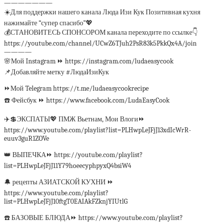
———————
☀️Для поддержки нашего канала Люда Изи Кук Позитивная кухня
нажимайте “супер спасибо”💖
💰СТАНОВИТЕСЬ СПОНСОРОМ канала переходите по ссылке👇
https://youtube.com/channel/UCwZ6TJuh2PsR83k5PkkQx4A/join
————
🌸Мой Instagram ⏩ https://instagram.com/ludaeasycook
📌Добавляйте метку #ЛюдаИзиКук
⏩Мой Telegram https://t.me/ludaeasycookrecipe
☎️ Фейсбук ⏩ https://www.facebook.com/LudaEasyCook
✈️💲ЭКСПАТЫ💖 ПМЖ Вьетнам, Мои Влоги⏩
https://www.youtube.com/playlist?list=PLHwpLeJFjJ13xdIcWrR-
euuv3guR1ZOVe
👑 ВЫПЕЧКА⏩ https://youtube.com/playlist?
list=PLHwpLeJFjJ11Y79hoeecyphpyxQ4bsiW4
🔔 рецепты АЗИАТСКОЙ КУХНИ ⏩
https://www.youtube.com/playlist?
list=PLHwpLeJFjJ10ftgT0EAIAkFZknjYIUtlG
☎️ БАЗОВЫЕ БЛЮДА⏩ https://www.youtube.com/playlist?