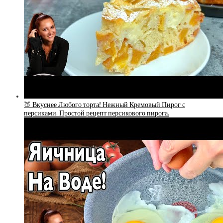
🍑 Вкуснее Любого торта! Нежный Кремовый Пирог с
персиками. Простой рецепт персикового пирога.