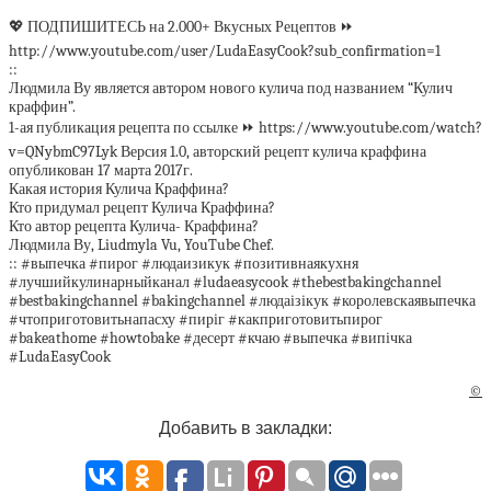
💖 ПОДПИШИТЕСЬ на 2.000+ Вкусных Рецептов ⏩
http://www.youtube.com/user/LudaEasyCook?sub_confirmation=1
::
Людмила Ву является автором нового кулича под названием “Кулич
краффин”.
1-ая публикация рецепта по ссылке ⏩ https://www.youtube.com/watch?
v=QNybmC97Lyk Версия 1.0, авторский рецепт кулича краффина
опубликован 17 марта 2017г.
Какая история Кулича Краффина?
Кто придумал рецепт Кулича Краффина?
Кто автор рецепта Кулича- Краффина?
Людмила Ву, Liudmyla Vu, YouTube Chef.
:: #выпечка #пирог #людаизикук #позитивнаякухня
#лучшийкулинарныйканал #ludaeasycook #thebestbakingchannel
#bestbakingchannel #bakingchannel #людаізікук #королевскаявыпечка
#чтоприготовитьнапасху #пиріг #какприготовитьпирог
#bakeathome #howtobake #десерт #кчаю #выпечка #випічка
#LudaEasyCook
©
Добавить в закладки: