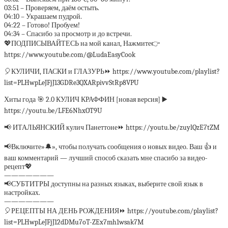
03:51 – Проверяем, даём остыть.
04:10 – Украшаем пудрой.
04:22 – Готово! Пробуем!
04:34 – Спасибо за просмотр и до встречи.
💖ПОДПИСЫВАЙТЕСЬ на мой канал, Нажмите👉
https://www.youtube.com/@LudaEasyCook
🎈КУЛИЧИ, ПАСКИ и ГЛАЗУРЬ⏩ https://www.youtube.com/playlist?
list=PLHwpLeJFjJ13GDRe3QXARpivvStRp8VPU
Хиты года 🎯 2.0 КУЛИЧ КРАФФИН [новая версия] ▶️
https://youtu.be/LFE6NhxOT9U
📢 ИТАЛЬЯНСКИЙ кулич Панеттоне⏩ https://youtu.be/zuylQzE7tZM
📢Включите»🔔», чтобы получать сообщения о новых видео. Ваш 👍 и
ваш комментарий — лучший способ сказать мне спасибо за видео-
рецепт💖
———————
📢СУБТИТРЫ доступны на разных языках, выберите свой язык в
настройках.
———————
🎈РЕЦЕПТЫ НА ДЕНЬ РОЖДЕНИЯ⏩ https://youtube.com/playlist?
list=PLHwpLeJFjJ12dDMu7oT-ZEx7mh1wsak7M