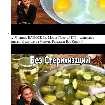
🍳Яичница НА ВОДЕ Без Масла! Простой ПП (правильное
питание) завтрак за Минуты Результат Вас Удивит!