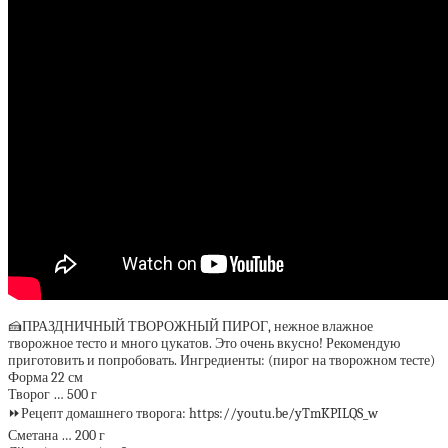
🍰ПРАЗДНИЧНЫЙ ТВОРОЖНЫЙ ПИРОГ, нежное влажное
творожное тесто и много цукатов. Это очень вкусно! Рекомендую
приготовить и попробовать. Ингредиенты: (пирог на творожном тесте)
Форма 22 см
Творог … 500 г
⏩Рецепт домашнего творога: https://youtu.be/yTmKPILQS_w
Сметана … 200 г