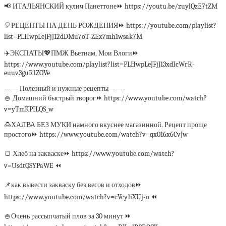
📢 ИТАЛЬЯНСКИЙ кулич Панеттоне⏩ https://youtu.be/zuylQzE7tZM
🎈РЕЦЕПТЫ НА ДЕНЬ РОЖДЕНИЯ⏩ https://youtube.com/playlist?
list=PLHwpLeJFjJ12dDMu7oT-ZEx7mh1wsak7M
✈️ЭКСПАТЫ💖ПМЖ Вьетнам, Мои Влоги⏩
https://www.youtube.com/playlist?list=PLHwpLeJFjJ13xdIcWrR-
euuv3guR1ZOVe
—— Полезный и нужные рецепты——-
🍚 Домашний быстрый творог⏩ https://www.youtube.com/watch?
v=yTmKPILQS_w
🍮ХАЛВА БЕЗ МУКИ намного вкуснее магазинной. Рецепт проще
простого⏩ https://www.youtube.com/watch?v=qx016x6CvJw
🍞 Хлеб на закваске⏩ https://www.youtube.com/watch?
v=UsdtQSYPaWE ⏪
📌как вывести закваску без весов и отходов⏩
https://www.youtube.com/watch?v=cVcy1iXUj-o ⏪
🍚Очень рассыпчатый плов за 30 минут ⏩