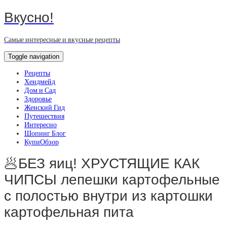
Вкусно!
Самые интересные и вкусные рецепты
Toggle navigation
Рецепты
Хендмейд
Дом и Сад
Здоровье
Женский Гид
Путешествия
Интересно
Шопинг Блог
КупиОбзор
🥟БЕЗ яиц! ХРУСТЯЩИЕ КАК
ЧИПСЫ лепешки картофельные
с полостью внутри из картошки
картофельная пита