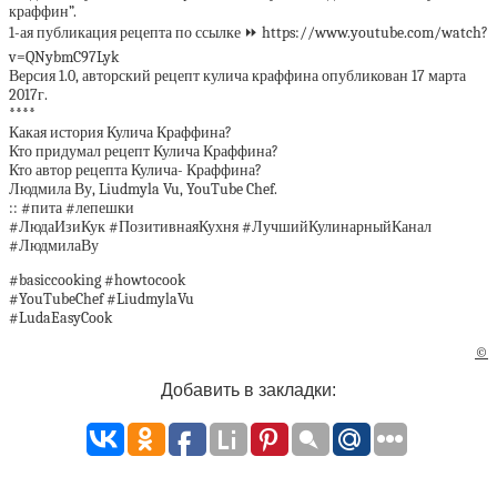
краффин”.
1-ая публикация рецепта по ссылке ⏩ https://www.youtube.com/watch?
v=QNybmC97Lyk
Версия 1.0, авторский рецепт кулича краффина опубликован 17 марта
2017г.
****
Какая история Кулича Краффина?
Кто придумал рецепт Кулича Краффина?
Кто автор рецепта Кулича- Краффина?
Людмила Ву, Liudmyla Vu, YouTube Chef.
:: #пита #лепешки
#ЛюдаИзиКук #ПозитивнаяКухня #ЛучшийКулинарныйКанал
#ЛюдмилаВу
#basiccooking #howtocook
#YouTubeChef #LiudmylaVu
#LudaEasyCook
©
Добавить в закладки: