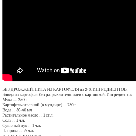
БЕЗ ДРОЖЖЕЙ, ПИТА ИЗ КАРТОФЕЛЯ из 2-Х ИНГРЕДИЕНТОВ.
Блюда из картофеля без разрыхлителя, идеи с картошкой. Ингредиенты:
Мука …. 250 г
Картофель отварной (в мундире) … 230 г
Вода … 30-40 мл
Растительное масло … 1 ст.л.
Соль … 1 ч.л.
Сушеный лук … 1 ч.л.
Паприка … ½ ч.л.