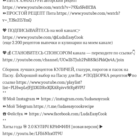
⏩ПИТА ХАЧАПУРИ авторский рецепт
https://www.youtube.com/watch?v=79XoSFeHCBA
⏩ПРОСТОЙ РЕЦЕПТ Пита https://www.youtube.com/watch?
v=_Y3So2I5YmQ
💖 ПОДПИСЫВАЙТЕСЬ на мой канал👉
https://www.youtube.com/@LudaEasyCook
(еще 2.200 рецептов выпечки и кулинарии на моем канале)
💖💰 СТАНОВИТЕСЬ СПОНСОРОМ канала — переходите по ссылке👇
https://youtube.com/channel/UCwZ6TJuh2PsR83k5PkkQx4A/join
Сборник лучших рецептов КУЛИЧЕЙ, глазури, пирогов и пасок на
Пасху. 👍Хороший выбор на Пасху для Вас📌ПОДБОРКА рецептов💖по
ссылке https://www.youtube.com/playlist?
list=PLHwpLeJFjJ13GDRe3QXARpivvStRp8VPU
**
🌸Мой Instagram ⏩ https://instagram.com/ludaeasycook
⏩Мой Telegram https://t.me/ludaeasycookrecipe
☎️ Фейсбук ⏩ https://www.facebook.com/LudaEasyCook
**
Хиты года 🎯 2.0 КУЛИЧ КРАФФИН [новая версия] ▶️
https://youtu.be/LFE6NhxOT9U