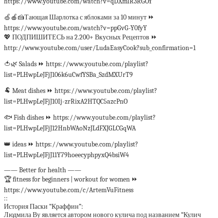
https://www.youtube.com/watch?v=qDXmlR3RGOY
🍏🍎🍰Тающая Шарлотка с яблоками за 10 минут ⏩
https://www.youtube.com/watch?v=ppGvG-Y0fyY
💖 ПОДПИШИТЕСЬ на 2.200+ Вкусных Рецептов ⏩
http://www.youtube.com/user/LudaEasyCook?sub_confirmation=1
🍅🌿 Salads ⏩ https://www.youtube.com/playlist?
list=PLHwpLeJFjJ106k6uCwfYSBa_SzdMXUrT9
🐏 Meat dishes ⏩ https://www.youtube.com/playlist?
list=PLHwpLeJFjJ10Ij-zrRixA2HTQC5azcPnO
🐟 Fish dishes ⏩ https://www.youtube.com/playlist?
list=PLHwpLeJFjJ12HnbWAoNzJLdFXJGLCGqWA
👑 ideas ⏩ https://www.youtube.com/playlist?
list=PLHwpLeJFjJ11Y79hoeecyphpyxQ4bsiW4
—— Better for health ——
🏆 fitness for beginners | workout for women ⏩
https://www.youtube.com/c/ArtemVuFitness
::
История Паски “Краффин”:
Людмила Ву является автором нового кулича под названием “Кулич