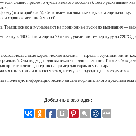
— если сильно пресно то лучше немного посолить). Тесто раскатываем к
дой.
 форму(это второй слой). Смазываем маслом, выкладываем еще начинку.
ваем хорошо сметанной массой.
ла. Традиционно ачму нарезают на порционные куски до выпекания — вы 
мпературе 180С. Затем еще на 10 минут, увеличив температуру до 220°С д
высококачественные керамические изделия — тарелки, соусники, мини-ко
ерсальной. Она подходит для выпекания и для запекания. Также в блюдо 
для приготовления десертов например для тирамису или др.
ивая к царапинам и легко моется, к тому же подходит для всех духовок.
итать полезную информацию можно на сайте официального представителя 
Добавить в закладки: