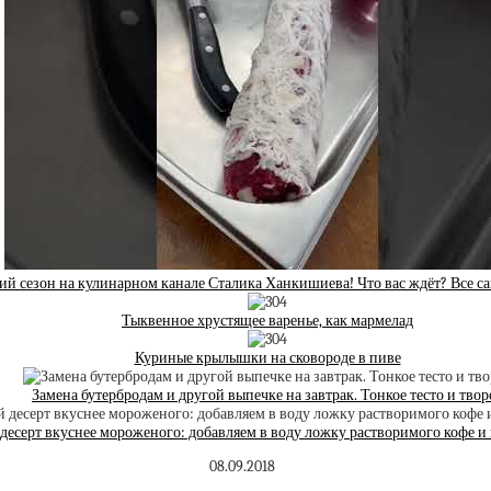
ий сезон на кулинарном канале Сталика Ханкишиева! Что вас ждёт? Все с
Тыквенное хрустящее варенье, как мармелад
Куриные крылышки на сковороде в пиве⁠⁠
Замена бутербродам и другой выпечке на завтрак. Тонкое тесто и твор
есерт вкуснее мороженого: добавляем в воду ложку растворимого кофе и
08.09.2018