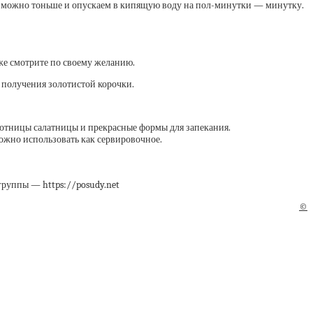
ак можно тоньше и опускаем в кипящую воду на пол-минутки — минутку.
же смотрите по своему желанию.
о получения золотистой корочки.
котницы салатницы и прекрасные формы для запекания.
можно использовать как сервировочное.
группы — https://posudy.net
©