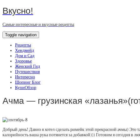
Вкусно!
Самые интересные и вкусные рецепты
Toggle navigation
Рецепты
Хендмейд
Дом и Сад
Здоровье
Женский Гид
Путешествия
Интересно
Шопинг Блог
КупиОбзор
Ачма — грузинская «лазанья»(го
Добрый день! Давно я хотел сделать римейк этой прекрасной ачмы) Это т
калорийность ваша рука потянется за добавкой))) Готовим я сегодня в 