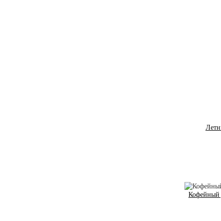
Летн
Кофейный д