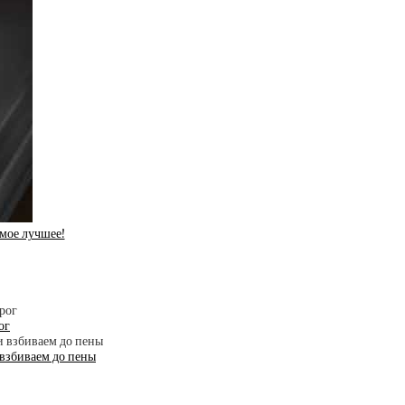
амое лучшее!
ог
 взбиваем до пены