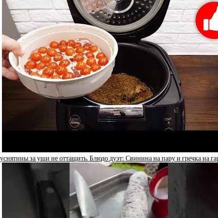
уснятины за уши не оттащить. Блюдо дуэт: Свинина на пару и гречка на га