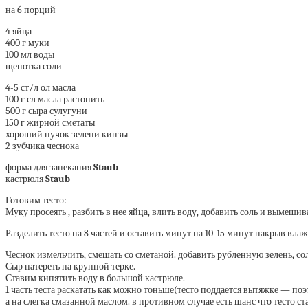
на 6 порций
4 яйца
400 г муки
100 мл воды
щепотка соли
4-5 ст/л ол масла
100 г сл масла растопить
500 г сыра сулугуни
150 г жирной сметаты
хороший пучок зелени кинзы
2 зубчика чеснока
форма для запекания
Staub
кастрюля
Staub
Готовим тесто:
Муку просеять , разбить в нее яйца, влить воду, добавить соль и вымешив
Разделить тесто на 8 частей и оставить минут на 10-15 минут накрыв вл
Чеснок измельчить, смешать со сметаной. добавить рубленную зелень, сол
Сыр натереть на крупной терке.
Ставим кипятить воду в большой кастрюле.
1 часть теста раскатать как можно тоньше(тесто поддается вытяжке — по
а на слегка смазанной маслом. в противном случае есть шанс что тесто 