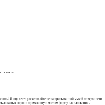
 ол масла.
ладонь.) И еще тесто раскатывайте не на присыпанной мукой поверхности
ой выложить в хорошо промазанную маслом форму для запекания ,