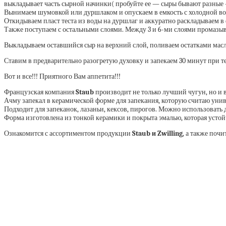
выкладывает часть сырной начинки( пробуйте ее — сыры бывают разные 
Вынимаем шумовкой или дуршлаком и опускаем в емкость с холодной во
Откидываем пласт теста из воды на дуршлаг и аккуратно раскладываем в
Также поступаем с остальными слоями. Между 3 и 6-ми слоями промазы
Выкладываем оставшийся сыр на верхний слой, поливаем остатками мас
Ставим в предварительно разогретую духовку и запекаем 30 минут при те
Вот и все!!! Приятного Вам аппетита!!!
Французская компания
Staub
производит не только лучший чугун, но и 
Ачму запекал в керамической форме для запекания, которую считаю унив
Подходит для запеканок, лазаньи, кексов, пирогов. Можно использовать 
Форма изготовлена из тонкой керамики и покрыта эмалью, которая устойч
Ознакомится с ассортиментом продукции
Staub и Zwilling
, а также поч