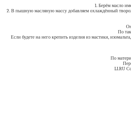
1. Берём масло им
2. В пышную масляную массу добавляем охлаждённый творожн
Он
По так
Если будете на него крепить изделия из мастики, изомальт
По матери
Пер
LI.RU С