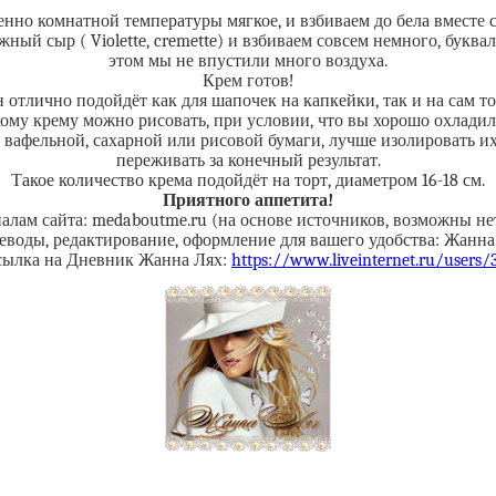
енно комнатной температуры мягкое, и взбиваем до бела вместе 
ый сыр ( Violette, cremette) и взбиваем совсем немного, буква
этом мы не впустили много воздуха.
Крем готов!
 отлично подойдёт как для шапочек на капкейки, так и на сам то
ому крему можно рисовать, при условии, что вы хорошо охладил
а, вафельной, сахарной или рисовой бумаги, лучше изолировать 
переживать за конечный результат.
Такое количество крема подойдёт на торт, диаметром 16-18 см.
Приятного аппетита!
алам сайта: medaboutme.ru (на основе источников, возможны не
еводы, редактирование, оформление для вашего удобства: Жанна
сылка на Дневник Жанна Лях:
https://www.liveinternet.ru/users