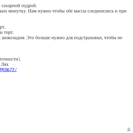
с сахарной пудрой.
льно минутку. Нам нужно чтобы обе массы соединились и при
рт.
и торт.
их шоколадом. Это больше нужно для подстраховки, чтобы не
точности).
 Лях
/3903672/
©