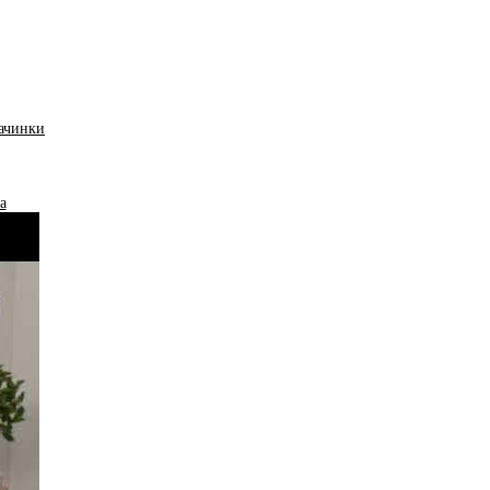
начинки
а