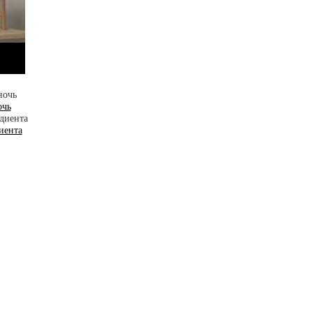
очь
иента