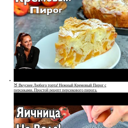
🍑 Вкуснее Любого торта! Нежный Кремовый Пирог с
персиками. Простой рецепт персикового пирога.