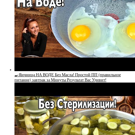
🍳Яичница НА ВОДЕ Без Масла! Простой ПП (правильное
питание) завтрак за Минуты Результат Вас Удивит!