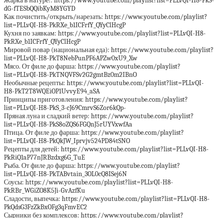
Жарка в натуре!: https://www.youtube.com/playlist?list=PLLvQI-H8-PkS-
dG-fTESbQQibKyM8YGYD
Как почистить/открыть/нарезать: https://www.youtube.com/playlist?
list=PLLvQI-H8-PkRXe_b1ICFrfY_QYyClHcgP
Кухня по заявкам: https://www.youtube.com/playlist?list=PLLvQI-H8-
PkRXe_b1ICFrfY_QYyClHcgP
Мировой повар (национальная еда): https://www.youtube.com/playlist?
list=PLLvQI-H8-PkT8NebPunPF6APZw0xU9_Xw
Мясо. От филе до фарша: https://www.youtube.com/playlist?
list=PLLvQI-H8-PkTNQVFSv2G2gmtBz0m2IBnO
Необычные рецепты: https://www.youtube.com/playlist?list=PLLvQI-
H8-PkT2T8WQEiOP1UvvyE94_aSA
Принципы приготовления: https://www.youtube.com/playlist?
list=PLLvQI-H8-PkS_3-cJ69CmrvS6Zor6kQp-
Пряная луна и сладкий ветер: https://www.youtube.com/playlist?
list=PLLvQI-H8-PkS8oZQS6FGQnJ5rUYVxwfAa
Птица. От филе до фарша: https://www.youtube.com/playlist?
list=PLLvQI-H8-PkQkJW_Iprvjv524PD84tSNO
Рецепты для детей: https://www.youtube.com/playlist?list=PLLvQI-H8-
PkRiQ1aP77nJRBzdxg6G_TuE
Рыба. От филе до фарша: https://www.youtube.com/playlist?
list=PLLvQI-H8-PkTABvtain_3OL0cQ8ISej6N
Соусы: https://www.youtube.com/playlist?list=PLLvQI-H8-
PkRBr_WGiZO8K5Ji-GvAzfKu
Сладости, выпечка: https://www.youtube.com/playlist?list=PLLvQI-H8-
PkQdsG3FzZkBxOFg3qFmvEC2
Сырники без комплексов: https://www.youtube.com/playlist?