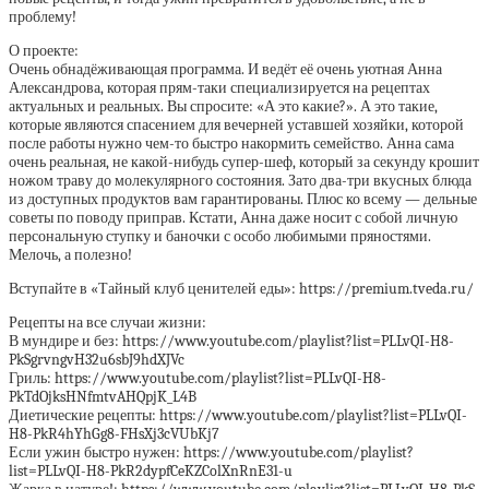
проблему!
О проекте:
Очень обнадёживающая программа. И ведёт её очень уютная Анна
Александрова, которая прям-таки специализируется на рецептах
актуальных и реальных. Вы спросите: «А это какие?». А это такие,
которые являются спасением для вечерней уставшей хозяйки, которой
после работы нужно чем-то быстро накормить семейство. Анна сама
очень реальная, не какой-нибудь супер-шеф, который за секунду крошит
ножом траву до молекулярного состояния. Зато два-три вкусных блюда
из доступных продуктов вам гарантированы. Плюс ко всему — дельные
советы по поводу приправ. Кстати, Анна даже носит с собой личную
персональную ступку и баночки с особо любимыми пряностями.
Мелочь, а полезно!
Вступайте в «Тайный клуб ценителей еды»: https://premium.tveda.ru/
Рецепты на все случаи жизни:
В мундире и без: https://www.youtube.com/playlist?list=PLLvQI-H8-
PkSgrvngvH32u6sbJ9hdXJVc
Гриль: https://www.youtube.com/playlist?list=PLLvQI-H8-
PkTdOjksHNfmtvAHQpjK_L4B
Диетические рецепты: https://www.youtube.com/playlist?list=PLLvQI-
H8-PkR4hYhGg8-FHsXj3cVUbKj7
Если ужин быстро нужен: https://www.youtube.com/playlist?
list=PLLvQI-H8-PkR2dypfCeKZColXnRnE31-u