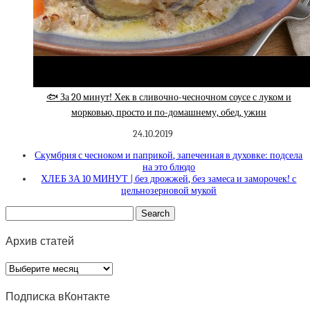
🐟 За 20 минут! Хек в сливочно-чесночном соусе с луком и
морковью, просто и по-домашнему, обед, ужин
24.10.2019
Скумбрия с чесноком и паприкой, запеченная в духовке: подсела
на это блюдо
ХЛЕБ ЗА 10 МИНУТ | без дрожжей, без замеса и заморочек! с
цельнозерновой мукой
Архив статей
Архив
статей
Подписка вКонтакте