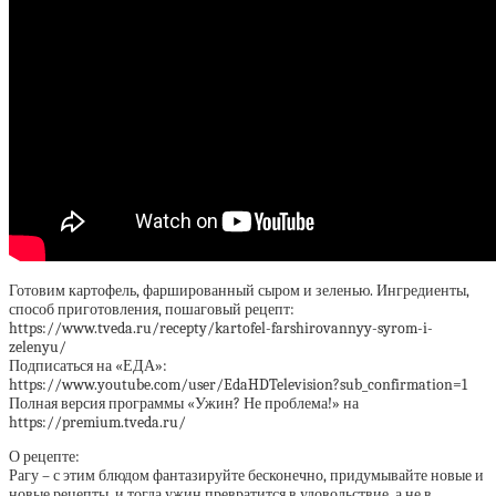
Готовим картофель, фаршированный сыром и зеленью. Ингредиенты,
способ приготовления, пошаговый рецепт:
https://www.tveda.ru/recepty/kartofel-farshirovannyy-syrom-i-
zelenyu/
Подписаться на «ЕДА»:
https://www.youtube.com/user/EdaHDTelevision?sub_confirmation=1
Полная версия программы «Ужин? Не проблема!» на
https://premium.tveda.ru/
О рецепте:
Рагу – с этим блюдом фантазируйте бесконечно, придумывайте новые и
новые рецепты, и тогда ужин превратится в удовольствие, а не в