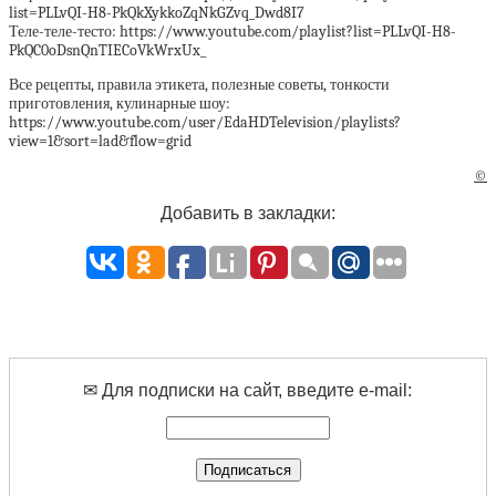
list=PLLvQI-H8-PkQkXykkoZqNkGZvq_Dwd8I7
Теле-теле-тесто: https://www.youtube.com/playlist?list=PLLvQI-H8-
PkQC0oDsnQnTIECoVkWrxUx_
Все рецепты, правила этикета, полезные советы, тонкости
приготовления, кулинарные шоу:
https://www.youtube.com/user/EdaHDTelevision/playlists?
view=1&sort=lad&flow=grid
©
Добавить в закладки:
✉ Для подписки на сайт, введите e-mail: