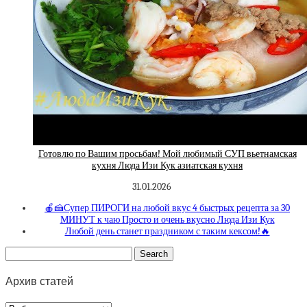
Готовлю по Вашим просьбам! Мой любимый СУП вьетнамская
кухня Люда Изи Кук азиатская кухня
31.01.2026
🍎🍰Супер ПИРОГИ на любой вкус 4 быстрых рецепта за 30
МИНУТ к чаю Просто и очень вкусно Люда Изи Кук
Любой день станет праздником с таким кексом!🔥
Архив статей