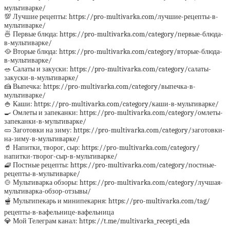
мультиварке/
💯 Лучшие рецепты: https://pro-multivarka.com/лучшие-рецепты-в-
мультиварке/
🍜 Первые блюда: https://pro-multivarka.com/category/первые-блюда-
в-мультиварке/
🥘 Вторые блюда: https://pro-multivarka.com/category/вторые-блюда-
в-мультиварке/
🥗 Салаты и закуски: https://pro-multivarka.com/category/салаты-
закуски-в-мультиварке/
🍰 Выпечка: https://pro-multivarka.com/category/выпечка-в-
мультиварке/
🍚 Каши: https://pro-multivarka.com/category/каши-в-мультиварке/
🍳 Омлеты и запеканки: https://pro-multivarka.com/category/омлеты-
запеканки-в-мультиварке/
🥒 Заготовки на зиму: https://pro-multivarka.com/category/заготовки-
на-зиму-в-мультиварке/
🥤 Напитки, творог, сыр: https://pro-multivarka.com/category/
напитки-творог-сыр-в-мультиварке/
🧇 Постные рецепты: https://pro-multivarka.com/category/постные-
рецепты-в-мультиварке/
🍲 Мультиварка обзоры: https://pro-multivarka.com/category/лучшая-
мультиварка-обзор-отзывы/
🫕 Мультипекарь и минипекарня: https://pro-multivarka.com/tag/
рецепты-в-вафельнице-вафельница
💎 Мой Телеграм канал: https://t.me/multivarka_recepti_eda