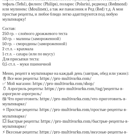
тефаль (Tefal), филипс (Philips), поларис (Polaris), редмонд (Redmond)
или мулинекс (Moulinex), а так же панасоник и Ред (Red) т.д. А мои
простые рецепты, и любое блюдо легко адаптируются под любую
мультиварку!
Состав:
250 гр. – слоёного дрожжевого теста
50 гр. – малины (замороженной)
50 гр. – смородины (замороженной)
2 ст.л. – крахмала
1 ст.л. – сахара (или по вкусу)
Для присыпки теста:
0,5 ст.л. – муки пшеничной
Меню, рецепт в мультиварке на каждый день (завтрак, обед или ужин):
📓 Все мои рецепты: https://pro-multivarka.com/
✅ Мой магазин: https://pro-multivarka.com/shop/
🫙 Аэрогриль рецепты: https://pro-multivarka.com/tag/рецепты-в-
аэрогриле-аэрогриль/
🍱 Что приготовить: https://pro-multivarka.com/что-приготовить-в-
мультиварке/
⭐️ Простые рецепты: https://pro-multivarka.com/простые-рецепты-в-
мультиварке/
💥 Быстрые рецепты: https://pro-multivarka.com/быстрые-рецепты-в-
мультиварке/
⚡️ Вкусные рецепты: https://pro-multivarka.com/вкусные-рецепты-в-