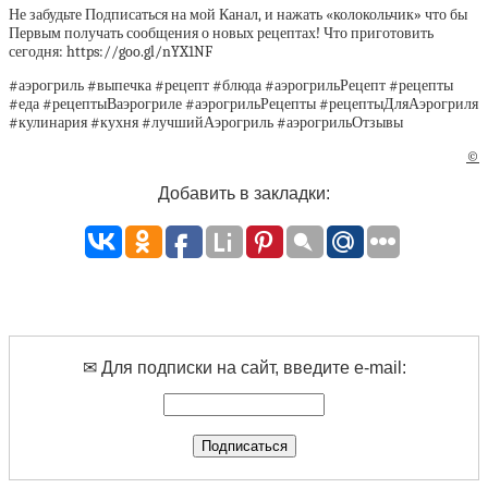
Не забудьте Подписаться на мой Канал, и нажать «колокольчик» что бы
Первым получать сообщения о новых рецептах! Что приготовить
сегодня: https://goo.gl/nYX1NF
#аэрогриль #выпечка #рецепт #блюда #аэрогрильРецепт #рецепты
#еда #рецептыВаэрогриле #аэрогрильРецепты #рецептыДляАэрогриля
#кулинария #кухня #лучшийАэрогриль #аэрогрильОтзывы
©
Добавить в закладки:
✉ Для подписки на сайт, введите e-mail: