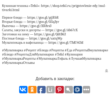
Кухонная техника «Tefal»: https://shop.tefal.ru/prigotovlenie-edy/mul-
tivarki.html
Первое блюдо — https://goo.gl/pjjRbR
Вторые блюда — https://goo.gl/GGq3yr
Выпечка — https://goo.gl/XK8rs3
Салаты, закуски и десерты — https://goo.gl/Ab67rX
Заготовки на зиму — https://goo.gl/QdtB62
Постные блюда — https://goo.gl/uxtqWp
Мультипекарь и вафельница — https://goo.gl/TMC4GM
#Мультиварка #Рецепт #Блюда #Рецепты #Еда #РецептыВмультиварке
#Блюдо #РецептыДляМультиварки #Tefal #Кулинария
#МультиваркаРецепты #МультиваркаТефаль #ЛучшаяМультиварка
#МультиваркаОтзывы
©
Добавить в закладки: