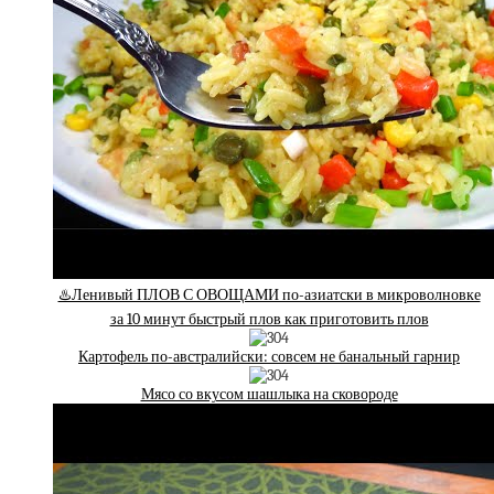
♨️Ленивый ПЛОВ С ОВОЩАМИ по-азиатски в микроволновке
за 10 минут быстрый плов как приготовить плов
Картофель по-австралийски: совсем не банальный гарнир
Мясо со вкусом шашлыка на сковороде⁠⁠