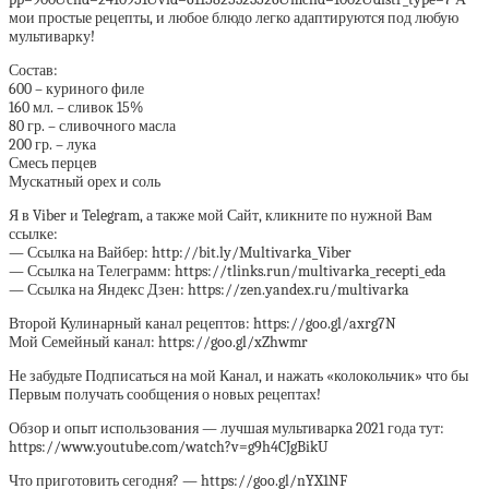
мои простые рецепты, и любое блюдо легко адаптируются под любую
мультиварку!
Состав:
600 – куриного филе
160 мл. – сливок 15%
80 гр. – сливочного масла
200 гр. – лука
Смесь перцев
Мускатный орех и соль
Я в Viber и Telegram, а также мой Сайт, кликните по нужной Вам
ссылке:
— Ссылка на Вайбер: http://bit.ly/Multivarka_Viber
— Ссылка на Телеграмм: https://tlinks.run/multivarka_recepti_eda
— Ссылка на Яндекс Дзен: https://zen.yandex.ru/multivarka
Второй Кулинарный канал рецептов: https://goo.gl/axrg7N
Мой Семейный канал: https://goo.gl/xZhwmr
Не забудьте Подписаться на мой Канал, и нажать «колокольчик» что бы
Первым получать сообщения о новых рецептах!
Обзор и опыт использования — лучшая мультиварка 2021 года тут:
https://www.youtube.com/watch?v=g9h4CJgBikU
Что приготовить сегодня? — https://goo.gl/nYX1NF