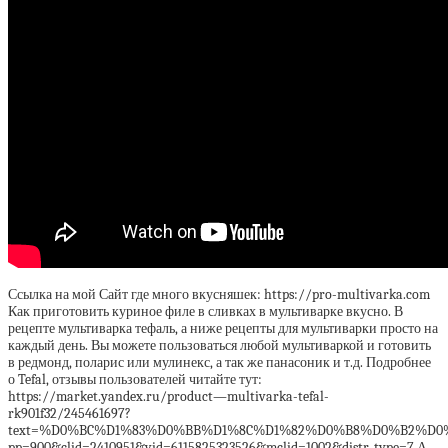
Ссылка на мой Сайт где много вкусняшек: https://pro-multivarka.com
Как приготовить куриное филе в сливках в мультиварке вкусно. В
рецепте мультиварка тефаль, а ниже рецепты для мультиварки просто на
каждый день. Вы можете пользоваться любой мультиваркой и готовить
в редмонд, поларис или мулинекс, а так же панасоник и т.д. Подробнее
о Tefal, отзывы пользователей читайте тут:
https://market.yandex.ru/product—multivarka-tefal-
rk901f32/245461697?
text=%D0%BC%D1%83%D0%BB%D1%8C%D1%82%D0%B8%D0%B2%D0%B
pp=900&clid=2410951&vid=6115825323526&mclid=1002&distr_type=7 А